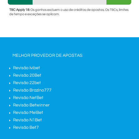
T&C Apply 18:
Os ganhos excluem o uso de créditos de apostas. Os T&Cs, limites
de tempo e exceções se aplicam.
MELHOR PROVEDOR DE APOSTAS
Revisão Ivibet
Revisão 20Bet
Revisão 22bet
Revisão Brazino777
Revisão NetBet
Revisão Betwinner
Revisão MelBet
Revisão N1Bet
Revisão Bet7