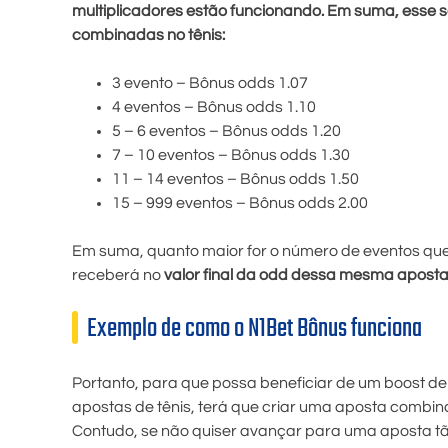
multiplicadores estão funcionando. Em suma, esse 
combinadas no tênis:
3 evento – Bônus odds 1.07
4 eventos – Bônus odds 1.10
5 – 6 eventos – Bônus odds 1.20
7 – 10 eventos – Bônus odds 1.30
11 – 14 eventos – Bônus odds 1.50
15 – 999 eventos – Bônus odds 2.00
Em suma, quanto maior for o número de eventos que
receberá no
valor final da odd dessa mesma apost
Exemplo de como o N1Bet Bônus funciona
Portanto, para que possa beneficiar de um boost de
apostas de tênis, terá que criar uma aposta combin
Contudo, se não quiser avançar para uma aposta tão