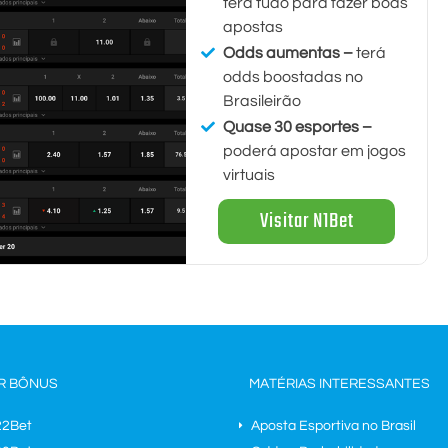
terá tudo para fazer boas
apostas
Odds aumentas –
terá
odds boostadas no
Brasileirão
Quase 30 esportes –
poderá apostar em jogos
virtuais
Visitar N1Bet
R BÔNUS
MATÉRIAS INTERESSANTES
22Bet
Aposta Esportiva no Brasil