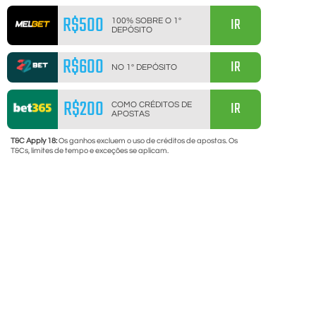
R$500
IR
100% SOBRE O 1º
DEPÓSITO
R$600
IR
NO 1º DEPÓSITO
R$200
IR
COMO CRÉDITOS DE
APOSTAS
T&C Apply 18:
Os ganhos excluem o uso de créditos de apostas. Os
T&Cs, limites de tempo e exceções se aplicam.