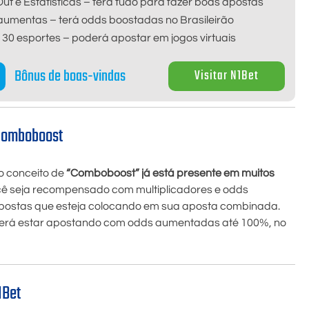
ut e Estatísticas – terá tudo para fazer boas apostas
umentas – terá odds boostadas no Brasileirão
30 esportes – poderá apostar em jogos virtuais
Bônus de boas-vindas
Visitar N1Bet
Comboboost
o conceito de
“Comboboost” já está presente em muitos
ocê seja recompensado com multiplicadores e odds
postas que esteja colocando em sua aposta combinada.
derá estar apostando com odds aumentadas até 100%, no
1Bet