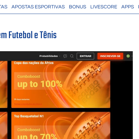
TAS
APOSTAS ESPORTIVAS
BONUS
LIVESCORE
APPS
em Futebol e Tênis