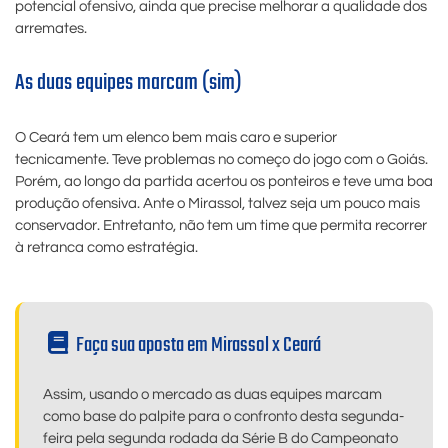
potencial ofensivo, ainda que precise melhorar a qualidade dos
arremates.
As duas equipes marcam (sim)
O Ceará tem um elenco bem mais caro e superior
tecnicamente. Teve problemas no começo do jogo com o Goiás.
Porém, ao longo da partida acertou os ponteiros e teve uma boa
produção ofensiva. Ante o Mirassol, talvez seja um pouco mais
conservador. Entretanto, não tem um time que permita recorrer
à retranca como estratégia.
Faça sua aposta em Mirassol x Ceará
Assim, usando o mercado as duas equipes marcam
como base do palpite para o confronto desta segunda-
feira pela segunda rodada da Série B do Campeonato