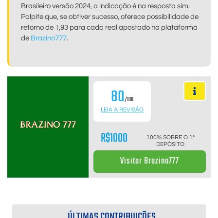
Brasileiro versão 2024, a indicação é na resposta sim.
Palpite que, se obtiver sucesso, oferece possibilidade de
retorno de 1,93 para cada real apostado na plataforma
de
Brazino777
.
80
/100
LEIA A REVISÃO
R$1000
100% SOBRE O 1º
DEPÓSITO
Visitar Brazino777
ÚLTIMAS CONTRIBUIÇÕES