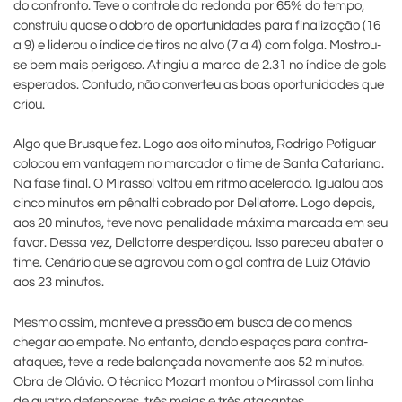
do confronto. Teve o controle da redonda por 65% do tempo,
construiu quase o dobro de oportunidades para finalização (16
a 9) e liderou o índice de tiros no alvo (7 a 4) com folga. Mostrou-
se bem mais perigoso. Atingiu a marca de 2.31 no índice de gols
esperados. Contudo, não converteu as boas oportunidades que
criou.
Algo que Brusque fez. Logo aos oito minutos, Rodrigo Potiguar
colocou em vantagem no marcador o time de Santa Catariana.
Na fase final. O Mirassol voltou em ritmo acelerado. Igualou aos
cinco minutos em pênalti cobrado por Dellatorre. Logo depois,
aos 20 minutos, teve nova penalidade máxima marcada em seu
favor. Dessa vez, Dellatorre desperdiçou. Isso pareceu abater o
time. Cenário que se agravou com o gol contra de Luiz Otávio
aos 23 minutos.
Mesmo assim, manteve a pressão em busca de ao menos
chegar ao empate. No entanto, dando espaços para contra-
ataques, teve a rede balançada novamente aos 52 minutos.
Obra de Olávio. O técnico Mozart montou o Mirassol com linha
de quatro defensores, três meias e três atacantes.