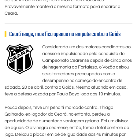
Provavelmente manterá o mesmo formato para encarar o
Ceará.
Ceará reage, mas fica apenas no empate contra o Goiás
Considerado um dos maiores candidatos ao
acesso e impulsionado pela conquista do
Campeonato Cearense depois de cinco anos
de hegemonia do Fortaleza, o Vozão deixou
seus torcedores preocupados com o
desempenho no começo do encontro de
sábado, 20 de abril, contra o Goiás. Mesmo atuando em casa,
teve a defesa vazada por Paulo Baya logo aos 19 minutos.
Pouco depois, teve um pênalti marcado contra. Thiago
Galhardo, ex-jogador do Ceará, no entanto, perdeu a
oportunidade de aumentar a vantagem goiana. Foi um divisor
de águas. O alvinegro cearense, então, tomou total controle do
jogo. Deixou o placar em pé de igualdade aos 46 minutos por