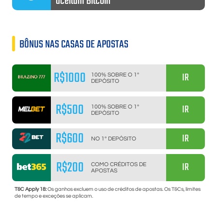
aceitam Bitcoin
BÔNUS NAS CASAS DE APOSTAS
R$1000
IR
100% SOBRE O 1º
DEPÓSITO
R$500
IR
100% SOBRE O 1º
DEPÓSITO
R$600
IR
NO 1º DEPÓSITO
R$200
IR
COMO CRÉDITOS DE
APOSTAS
T&C Apply 18:
Os ganhos excluem o uso de créditos de apostas. Os T&Cs, limites
de tempo e exceções se aplicam.