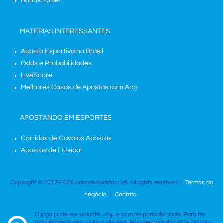
Bônus 20Bet
MATÉRIAS INTERESSANTES
Aposta Esportiva no Brasil
Odds e Probabilidades
LiveScore
Melhores Casas de Apostas com App
APOSTANDO EM ESPORTES
Corridas de Cavalos Apostas
Apostas de Futebol
Copyright © 2017-2026 casadeapostas.net. All rights reserved. |
Termos do
negócio
|
Contato
O jogo pode ser viciante. Jogue com responsabilidade! Para ter
mais informações, visite o site seguinte www.gamblingtherapy.org