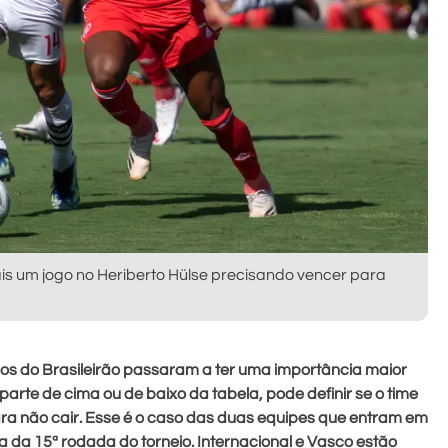
is um jogo no Heriberto Hülse precisando vencer para
s do Brasileirão passaram a ter uma importância maior
 parte de cima ou de baixo da tabela, pode definir se o time
para não cair. Esse é o caso das duas equipes que entram em
da 15ª rodada do torneio. Internacional e Vasco estão