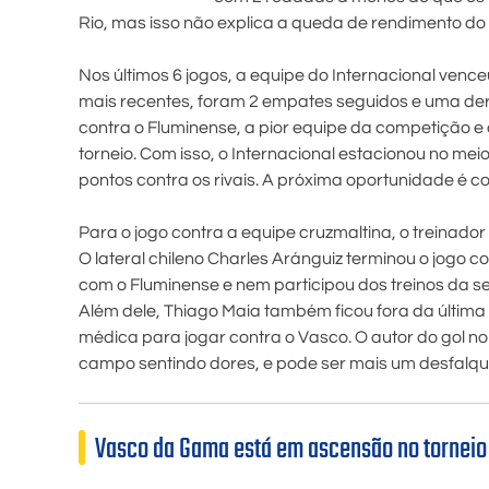
Rio, mas isso não explica a queda de rendimento do
Nos últimos 6 jogos, a equipe do Internacional vence
mais recentes, foram 2 empates seguidos e uma derr
contra o Fluminense, a pior equipe da competição e
torneio. Com isso, o Internacional estacionou no mei
pontos contra os rivais. A próxima oportunidade é 
Para o jogo contra a equipe cruzmaltina, o treinad
O lateral chileno Charles Aránguiz terminou o jogo c
com o Fluminense e nem participou dos treinos da 
Além dele, Thiago Maia também ficou fora da última
médica para jogar contra o Vasco. O autor do gol n
campo sentindo dores, e pode ser mais um desfalqu
Vasco da Gama está em ascensão no torneio