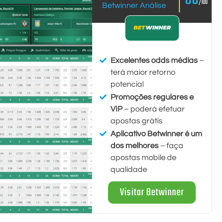
/100
Betwinner Análise
Excelentes odds médias
–
terá maior retorno
potencial
Promoções regulares e
VIP
– poderá efetuar
apostas grátis
Aplicativo Betwinner é um
dos melhores
– faça
apostas mobile de
qualidade
Visitar Betwinner