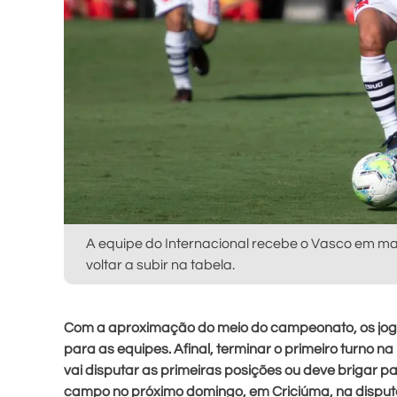
A equipe do Internacional recebe o Vasco em ma
voltar a subir na tabela.
Com a aproximação do meio do campeonato, os jogo
para as equipes. Afinal, terminar o primeiro turno na
vai disputar as primeiras posições ou deve brigar 
campo no próximo domingo, em Criciúma, na disputa 