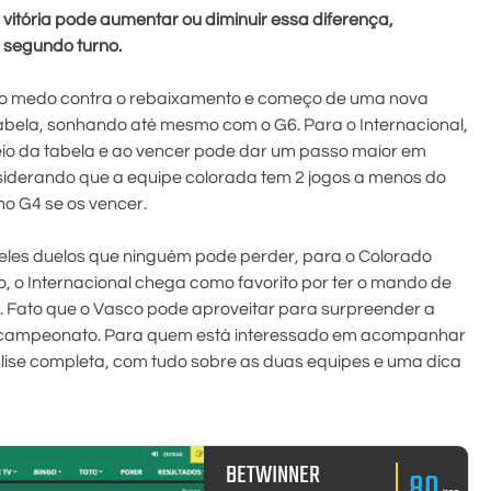
vitória pode aumentar ou diminuir essa diferença,
 segundo turno.
m do medo contra o rebaixamento e começo de uma nova
bela, sonhando até mesmo com o G6. Para o Internacional,
io da tabela e ao vencer pode dar um passo maior em
siderando que a equipe colorada tem 2 jogos a menos do
no G4 se os vencer.
queles duelos que ninguém pode perder, para o Colorado
o, o Internacional chega como favorito por ter o mando de
. Fato que o Vasco pode aproveitar para surpreender a
no campeonato. Para quem está interessado em acompanhar
ise completa, com tudo sobre as duas equipes e uma dica
BETWINNER
80