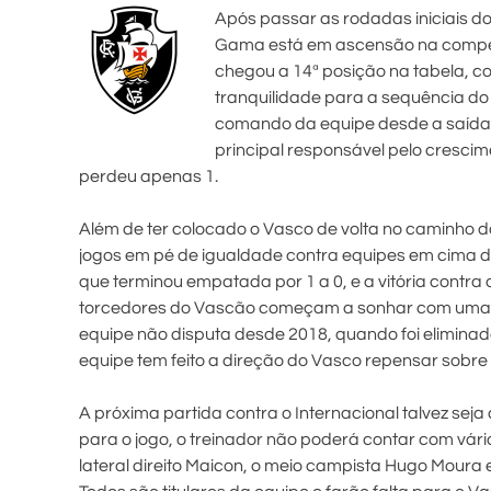
Após passar as rodadas iniciais do
Gama está em ascensão na competi
chegou a 14ª posição na tabela, c
tranquilidade para a sequência do 
comando da equipe desde a saída 
principal responsável pelo crescim
perdeu apenas 1.
Além de ter colocado o Vasco de volta no caminho da
jogos em pé de igualdade contra equipes em cima da 
que terminou empatada por 1 a 0, e a vitória contra
torcedores do Vascão começam a sonhar com uma va
equipe não disputa desde 2018, quando foi eliminad
equipe tem feito a direção do Vasco repensar sobre a
A próxima partida contra o Internacional talvez seja
para o jogo, o treinador não poderá contar com vári
lateral direito Maicon, o meio campista Hugo Moura 