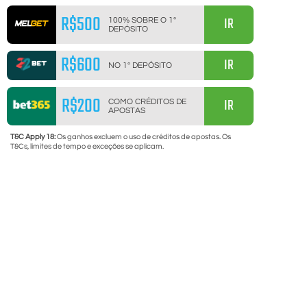
R$500
IR
100% SOBRE O 1º
DEPÓSITO
R$600
IR
NO 1º DEPÓSITO
R$200
IR
COMO CRÉDITOS DE
APOSTAS
T&C Apply 18:
Os ganhos excluem o uso de créditos de apostas. Os
T&Cs, limites de tempo e exceções se aplicam.