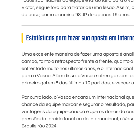
Todos são titulares da equipe e farão falta para o 
Victor, segue fora para tratar de uma lesão. Assim,
da base, como o camisa 98 JP de apenas 19 anos.
Estatísticas para fazer sua aposta em Intern
Uma excelente maneira de fazer uma aposta é anali
campo, tanto o retrospecto frente a frente, quanto
enfrentado muito nos últimos anos, e o Internacion
para o Vasco. Além disso, o Vasco sofreu gols em to
primeiro gol em 8 das últimas 10 partidas, e vencer 
Por outro lado, o Vasco encara um Internacional que
chance da equipe marcar e segurar o resultado, par
vantagens da equipe carioca é que os donos da c
pressão da torcida fanática do Internacional, o Vas
Brasileirão 2024.