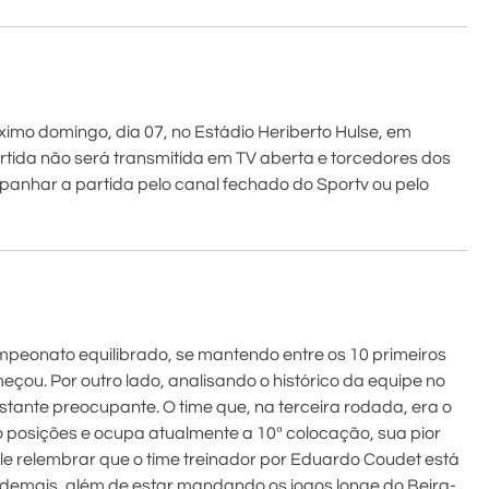
ximo domingo, dia 07, no Estádio Heriberto Hulse, em
artida não será transmitida em TV aberta e torcedores dos
mpanhar a partida pelo canal fechado do Sportv ou pelo
mpeonato equilibrado, se mantendo entre os 10 primeiros
çou. Por outro lado, analisando o histórico da equipe no
stante preocupante. O time que, na terceira rodada, era o
o posições e ocupa atualmente a 10ª colocação, sua pior
le relembrar que o time treinador por Eduardo Coudet está
demais, além de estar mandando os jogos longe do Beira-