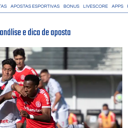
TAS
APOSTAS ESPORTIVAS
BONUS
LIVESCORE
APPS
 análise e dica de aposta