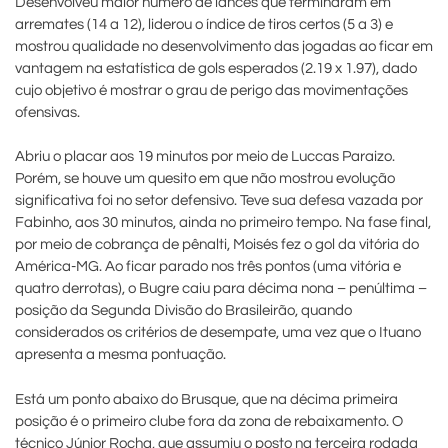
Desenvolveu maior número de lances que terminaram em
arremates (14 a 12), liderou o índice de tiros certos (5 a 3) e
mostrou qualidade no desenvolvimento das jogadas ao ficar em
vantagem na estatística de gols esperados (2.19 x 1.97), dado
cujo objetivo é mostrar o grau de perigo das movimentações
ofensivas.
Abriu o placar aos 19 minutos por meio de Luccas Paraizo.
Porém, se houve um quesito em que não mostrou evolução
significativa foi no setor defensivo. Teve sua defesa vazada por
Fabinho, aos 30 minutos, ainda no primeiro tempo. Na fase final,
por meio de cobrança de pênalti, Moisés fez o gol da vitória do
América-MG. Ao ficar parado nos três pontos (uma vitória e
quatro derrotas), o Bugre caiu para décima nona – penúltima –
posição da Segunda Divisão do Brasileirão, quando
considerados os critérios de desempate, uma vez que o Ituano
apresenta a mesma pontuação.
Está um ponto abaixo do Brusque, que na décima primeira
posição é o primeiro clube fora da zona de rebaixamento. O
técnico Júnior Rocha, que assumiu o posto na terceira rodada