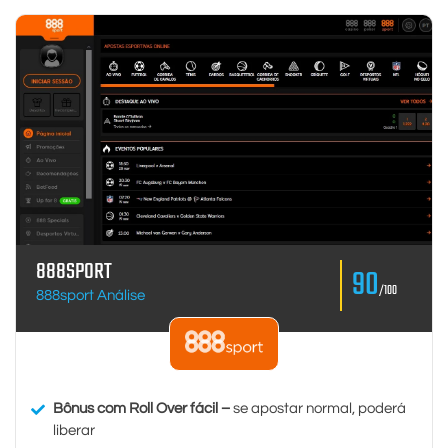
888SPORT
90
/100
888sport Análise
Bônus com Roll Over fácil –
se apostar normal, poderá
liberar