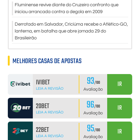
Fluminense revive diante do Cruzeiro confronto que
iniciou arrancada contra a degola em 2009
Derrotado em Salvador, Criciúma recebe o Atlético-GO,
lanterna, em batalha que abre jornada 29 do
Brasileirão
MELHORES CASAS DE APOSTAS
93
IVIBET
IR
/100
LEIA A REVISÃO
Avaliação
96
20BET
IR
/100
LEIA A REVISÃO
Avaliação
95
22BET
IR
/100
LEIA A REVISÃO
Avaliação