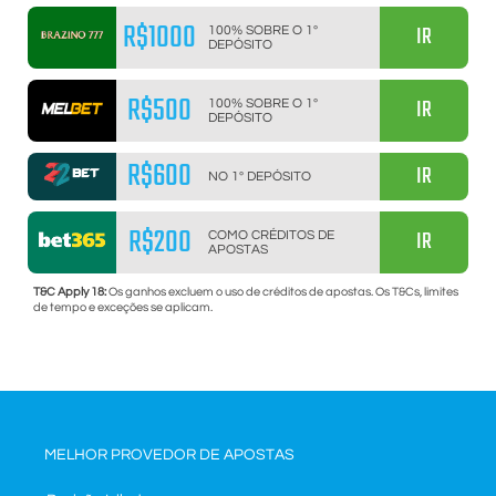
R$1000
IR
100% SOBRE O 1º
DEPÓSITO
R$500
IR
100% SOBRE O 1º
DEPÓSITO
R$600
IR
NO 1º DEPÓSITO
R$200
IR
COMO CRÉDITOS DE
APOSTAS
T&C Apply 18:
Os ganhos excluem o uso de créditos de apostas. Os T&Cs, limites
de tempo e exceções se aplicam.
MELHOR PROVEDOR DE APOSTAS