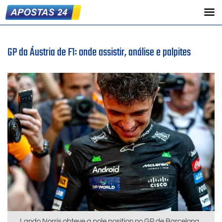
GP da Áustria de F1: onde assistir, análise e palpites
Lando Norris obteve a pole position no GP de Barcelona,