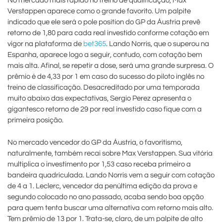
No mercado mais rápido no treino de qualificação, Max
Verstappen aparece como o grande favorito. Um palpite
indicado que ele será o pole position do GP da Áustria prevê
retorno de 1,80 para cada real investido conforme cotação em
vigor na plataforma de
bet365
. Lando Norris, que o superou na
Espanha, aparece logo a seguir, contudo, com cotação bem
mais alta. Afinal, se repetir a dose, será uma grande surpresa. O
prêmio é de 4,33 por 1 em caso do sucesso do piloto inglês no
treino de classificação. Desacreditado por uma temporada
muito abaixo das expectativas, Sergio Perez apresenta o
gigantesco retorno de 29 por real investido caso fique com a
primeira posição.
No mercado vencedor do GP da Áustria, o favoritismo,
naturalmente, também recai sobre Max Verstappen. Sua vitória
multiplica o investimento por 1,53 caso receba primeiro a
bandeira quadriculada. Lando Norris vem a seguir com cotação
de 4 a 1. Leclerc, vencedor da penúltima edição da prova e
segundo colocado no ano passado, acaba sendo boa opção
para quem tenta buscar uma alternativa com retorno mais alto.
Tem prêmio de 13 por 1. Trata-se, claro, de um palpite de alto