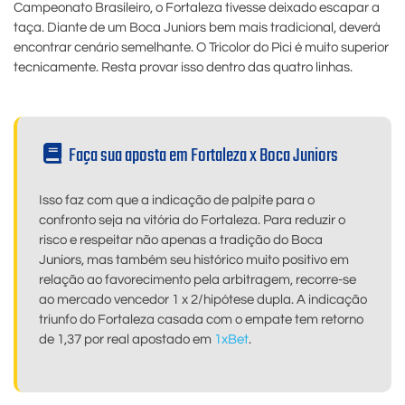
Campeonato Brasileiro, o Fortaleza tivesse deixado escapar a
taça. Diante de um Boca Juniors bem mais tradicional, deverá
encontrar cenário semelhante. O Tricolor do Pici é muito superior
tecnicamente. Resta provar isso dentro das quatro linhas.
Faça sua aposta em Fortaleza x Boca Juniors
Isso faz com que a indicação de palpite para o
confronto seja na vitória do Fortaleza. Para reduzir o
risco e respeitar não apenas a tradição do Boca
Juniors, mas também seu histórico muito positivo em
relação ao favorecimento pela arbitragem, recorre-se
ao mercado vencedor 1 x 2/hipótese dupla. A indicação
triunfo do Fortaleza casada com o empate tem retorno
de 1,37 por real apostado em
1xBet
.