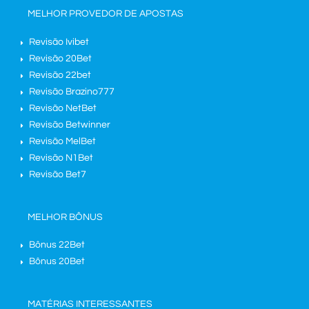
MELHOR PROVEDOR DE APOSTAS
Revisão Ivibet
Revisão 20Bet
Revisão 22bet
Revisão Brazino777
Revisão NetBet
Revisão Betwinner
Revisão MelBet
Revisão N1Bet
Revisão Bet7
MELHOR BÔNUS
Bônus 22Bet
Bônus 20Bet
MATÉRIAS INTERESSANTES