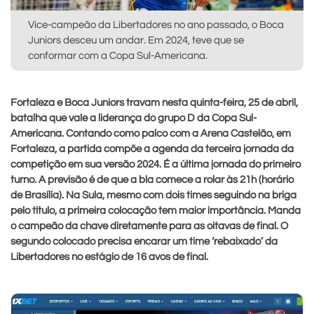
Vice-campeão da Libertadores no ano passado, o Boca
Juniors desceu um andar. Em 2024, teve que se
conformar com a Copa Sul-Americana.
Fortaleza e Boca Juniors travam nesta quinta-feira, 25 de abril,
batalha que vale a liderança do grupo D da Copa Sul-
Americana. Contando como palco com a Arena Castelão, em
Fortaleza, a partida compõe a agenda da terceira jornada da
competição em sua versão 2024. É a última jornada do primeiro
turno. A previsão é de que a bla comece a rolar às 21h (horário
de Brasília). Na Sula, mesmo com dois times seguindo na briga
pelo título, a primeira colocação tem maior importância. Manda
o campeão da chave diretamente para as oitavas de final. O
segundo colocado precisa encarar um time ‘rebaixado’ da
Libertadores no estágio de 16 avos de final.