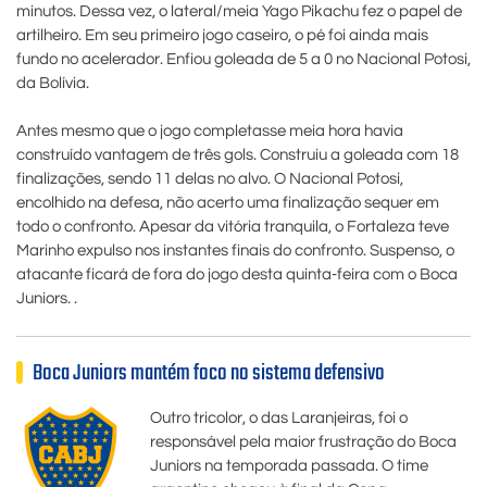
minutos. Dessa vez, o lateral/meia Yago Pikachu fez o papel de
artilheiro. Em seu primeiro jogo caseiro, o pé foi ainda mais
fundo no acelerador. Enfiou goleada de 5 a 0 no Nacional Potosi,
da Bolívia.
Antes mesmo que o jogo completasse meia hora havia
construído vantagem de três gols. Construiu a goleada com 18
finalizações, sendo 11 delas no alvo. O Nacional Potosi,
encolhido na defesa, não acerto uma finalização sequer em
todo o confronto. Apesar da vitória tranquila, o Fortaleza teve
Marinho expulso nos instantes finais do confronto. Suspenso, o
atacante ficará de fora do jogo desta quinta-feira com o Boca
Juniors. .
Boca Juniors mantém foco no sistema defensivo
Outro tricolor, o das Laranjeiras, foi o
responsável pela maior frustração do Boca
Juniors na temporada passada. O time