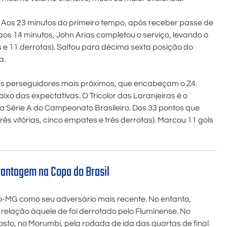
vo. Aos 23 minutos do primeiro tempo, após receber passe de
aos 14 minutos, John Arias completou o serviço, levando o
s e 11 derrotas). Saltou para décima sexta posição do
a.
seus perseguidores mais próximos, que encabeçam o Z4.
 das expectativas. O Tricolor das Laranjeiras é o
a Série A do Campeonato Brasileiro. Dos 33 pontos que
ês vitórias, cinco empates e três derrotas). Marcou 11 gols
vantagem na Copa do Brasil
o-MG como seu adversário mais recente. No entanto,
relação àquele de foi derrotado pelo Fluminense. No
osto, no Morumbi, pela rodada de ida das quartas de final