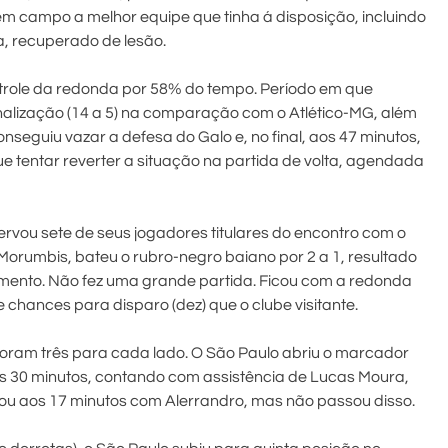
em campo a melhor equipe que tinha á disposição, incluindo
ta, recuperado de lesão.
trole da redonda por 58% do tempo. Período em que
inalização (14 a 5) na comparação com o Atlético-MG, além
conseguiu vazar a defesa do Galo e, no final, aos 47 minutos,
que tentar reverter a situação na partida de volta, agendada
servou sete de seus jogadores titulares do encontro com o
Morumbis, bateu o rubro-negro baiano por 2 a 1, resultado
amento. Não fez uma grande partida. Ficou com a redonda
hances para disparo (dez) que o clube visitante.
Foram três para cada lado. O São Paulo abriu o marcador
os 30 minutos, contando com assistência de Lucas Moura,
ontou aos 17 minutos com Alerrandro, mas não passou disso.