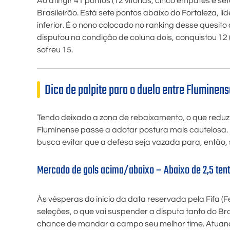
Ao atingir 41 pontos (12 vitórias, cinco empates e se
Brasileirão. Está sete pontos abaixo do Fortaleza, 
inferior. É o nono colocado no ranking desse quesit
disputou na condição de coluna dois, conquistou 12 (t
sofreu 15.
Dica de palpite para o duelo entre Fluminens
Tendo deixado a zona de rebaixamento, o que reduz 
Fluminense passe a adotar postura mais cautelosa. 
busca evitar que a defesa seja vazada para, então, s
Mercado de gols acima/abaixo – Abaixo de 2,5 tent
Às vésperas do início da data reservada pela Fifa (
seleções, o que vai suspender a disputa tanto do Bra
chance de mandar a campo seu melhor time. Atuando 