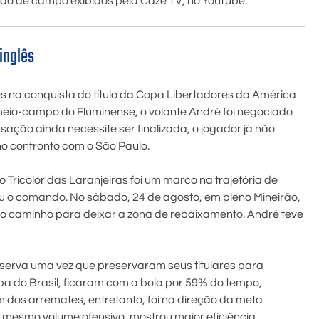
do de campo exibidos pela Cazé TV, no YouTube.
inglês
 na conquista do título da Copa Libertadores da América
eio-campo do Fluminense, o volante André foi negociado
sação ainda necessite ser finalizada, o jogador já não
o confronto com o São Paulo.
 Tricolor das Laranjeiras foi um marco na trajetória de
o comando. No sábado, 24 de agosto, em pleno Mineirão,
ndo caminho para deixar a zona de rebaixamento. André teve
erva uma vez que preservaram seus titulares para
a do Brasil, ficaram com a bola por 59% do tempo,
 dos arremates, entretanto, foi na direção da meta
 mesmo volume ofensivo, mostrou maior eficiência.