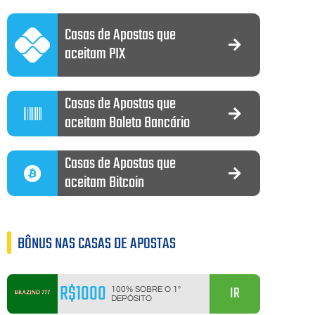
Casas de Apostas que
aceitam PIX
Casas de Apostas que
aceitam Boleto Bancário
Casas de Apostas que
aceitam Bitcoin
BÔNUS NAS CASAS DE APOSTAS
R$1000
IR
100% SOBRE O 1º
DEPÓSITO