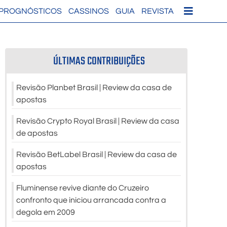
PROGNÓSTICOS
CASSINOS
GUIA
REVISTA
ÚLTIMAS CONTRIBUIÇÕES
Revisão Planbet Brasil | Review da casa de
apostas
Revisão Crypto Royal Brasil | Review da casa
de apostas
Revisão BetLabel Brasil | Review da casa de
apostas
Fluminense revive diante do Cruzeiro
confronto que iniciou arrancada contra a
degola em 2009