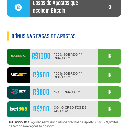
Casas de Apostas que
aceitam Bitcoin
BÔNUS NAS CASAS DE APOSTAS
R$1000
IR
100% SOBRE O 1º
DEPÓSITO
R$500
IR
100% SOBRE O 1º
DEPÓSITO
R$600
IR
NO 1º DEPÓSITO
R$200
IR
COMO CRÉDITOS DE
APOSTAS
T&C Apply 18:
Os ganhos excluem o uso de créditos de apostas. Os T&Cs, limites
de tempo e exceções se aplicam.