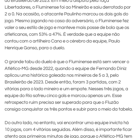
do Brasileirão de 2023. Em meio a disputa pela taça
Libertadores, o Fluminense foi ao Mineirão e saiu derrotado por
2 a 0. Na ocasião, o atacante Paulinho marcou os dois gols do
jogo. Mesmo jogando na casa do adversário, o Fluminense fez
valer o seu estilo de jogo e manteve mais posse de bola que os
atleticanos, com 53% a 47%. É verdade que a equipe não
contou com o artilheiro Cano e o cérebro da equipe, Paulo
Henrique Ganso, para o duelo.
O grande tabu do duelo é que o Fluminense está sem vencer o
Atlético-MG desde 2022, quando a equipe de Fernando Diniz
aplicou uma histórica goleada nos mineiros de 5 a 3, pelo
Brasileirão de 2023. Desde então, foram 3 partidas, com 2
vitórias para o lado mineiro e um empate. Nesses três jogos, a
equipe do Rio sofreu cinco gols e marcou apenas um. Esse
retrospecto ruim precisa ser superado para que o Fluzão
consiga conquistar os três pontos e subir para o meio da tabela.
Do outro lado, no entanto, vai encontrar uma equipe invicta há
10 jogos, com 4 vitórias seguidas. Além disso, é importante ficar
atento aos primeiros minutos de jogo, porque o Atlético-MG tem