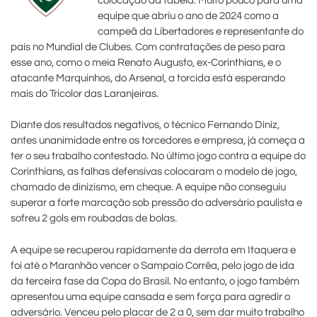
colocação da tabela. Muito pouco para uma
equipe que abriu o ano de 2024 como a
campeã da Libertadores e representante do
país no Mundial de Clubes. Com contratações de peso para
esse ano, como o meia Renato Augusto, ex-Corinthians, e o
atacante Marquinhos, do Arsenal, a torcida está esperando
mais do Tricolor das Laranjeiras.
Diante dos resultados negativos, o técnico Fernando Diniz,
antes unanimidade entre os torcedores e empresa, já começa a
ter o seu trabalho contestado. No último jogo contra a equipe do
Corinthians, as falhas defensivas colocaram o modelo de jogo,
chamado de dinizismo, em cheque. A equipe não conseguiu
superar a forte marcação sob pressão do adversário paulista e
sofreu 2 gols em roubadas de bolas.
A equipe se recuperou rapidamente da derrota em Itaquera e
foi até o Maranhão vencer o Sampaio Corrêa, pelo jogo de ida
da terceira fase da Copa do Brasil. No entanto, o jogo também
apresentou uma equipe cansada e sem força para agredir o
adversário. Venceu pelo placar de 2 a 0, sem dar muito trabalho