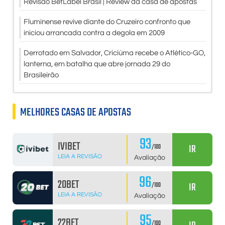
Revisão BetLabel Brasil | Review da casa de apostas
Fluminense revive diante do Cruzeiro confronto que
iniciou arrancada contra a degola em 2009
Derrotado em Salvador, Criciúma recebe o Atlético-GO,
lanterna, em batalha que abre jornada 29 do
Brasileirão
MELHORES CASAS DE APOSTAS
93
IVIBET
IR
/100
LEIA A REVISÃO
Avaliação
96
20BET
IR
/100
LEIA A REVISÃO
Avaliação
95
22BET
/100