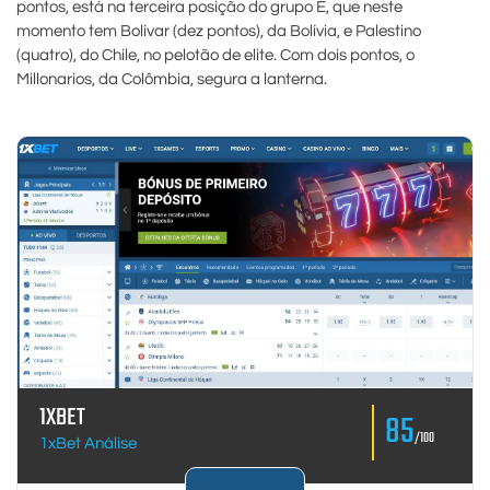
pontos, está na terceira posição do grupo E, que neste
momento tem Bolívar (dez pontos), da Bolívia, e Palestino
(quatro), do Chile, no pelotão de elite. Com dois pontos, o
Millonarios, da Colômbia, segura a lanterna.
1XBET
85
/100
1xBet Análise