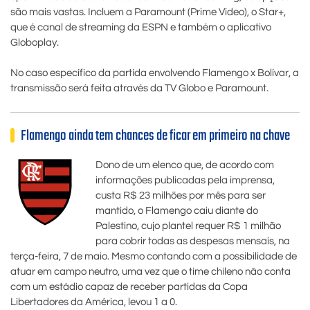
são mais vastas. Incluem a Paramount (Prime Video), o Star+,
que é canal de streaming da ESPN e também o aplicativo
Globoplay.
No caso específico da partida envolvendo Flamengo x Bolívar, a
transmissão será feita através da TV Globo e Paramount.
Flamengo ainda tem chances de ficar em primeiro na chave
Dono de um elenco que, de acordo com
informações publicadas pela imprensa,
custa R$ 23 milhões por mês para ser
mantido, o Flamengo caiu diante do
Palestino, cujo plantel requer R$ 1 milhão
para cobrir todas as despesas mensais, na
terça-feira, 7 de maio. Mesmo contando com a possibilidade de
atuar em campo neutro, uma vez que o time chileno não conta
com um estádio capaz de receber partidas da Copa
Libertadores da América, levou 1 a 0.