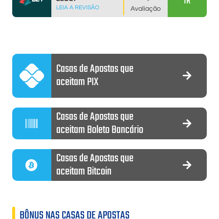
IR
LEIA A REVISÃO
Avaliação
Casas de Apostas que
aceitam PIX
Casas de Apostas que
aceitam Boleto Bancário
Casas de Apostas que
aceitam Bitcoin
BÔNUS NAS CASAS DE APOSTAS