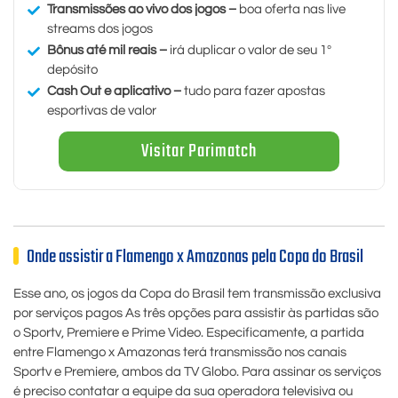
Transmissões ao vivo dos jogos –
boa oferta nas live
streams dos jogos
Bônus até mil reais –
irá duplicar o valor de seu 1º
depósito
Cash Out e aplicativo –
tudo para fazer apostas
esportivas de valor
Visitar Parimatch
Onde assistir a Flamengo x Amazonas pela Copa do Brasil
Esse ano, os jogos da Copa do Brasil tem transmissão exclusiva
por serviços pagos As três opções para assistir às partidas são
o Sportv, Premiere e Prime Video. Especificamente, a partida
entre Flamengo x Amazonas terá transmissão nos canais
Sportv e Premiere, ambos da TV Globo. Para assinar os serviços
é preciso contatar a equipe da sua operadora televisiva ou