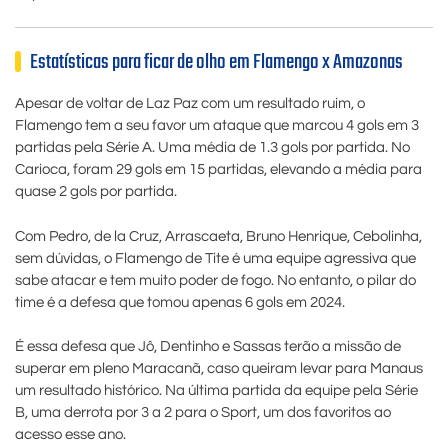
Estatísticas para ficar de olho em Flamengo x Amazonas
Apesar de voltar de Laz Paz com um resultado ruim, o
Flamengo tem a seu favor um ataque que marcou 4 gols em 3
partidas pela Série A. Uma média de 1.3 gols por partida. No
Carioca, foram 29 gols em 15 partidas, elevando a média para
quase 2 gols por partida.
Com Pedro, de la Cruz, Arrascaeta, Bruno Henrique, Cebolinha,
sem dúvidas, o Flamengo de Tite é uma equipe agressiva que
sabe atacar e tem muito poder de fogo. No entanto, o pilar do
time é a defesa que tomou apenas 6 gols em 2024.
É essa defesa que Jô, Dentinho e Sassas terão a missão de
superar em pleno Maracanã, caso queiram levar para Manaus
um resultado histórico. Na última partida da equipe pela Série
B, uma derrota por 3 a 2 para o Sport, um dos favoritos ao
acesso esse ano.