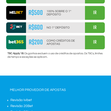
R$500
IR
100% SOBRE O 1º
DEPÓSITO
R$600
IR
NO 1º DEPÓSITO
R$200
IR
COMO CRÉDITOS DE
APOSTAS
T&C Apply 18:
Os ganhos excluem o uso de créditos de apostas. Os T&Cs, limites
de tempo e exceções se aplicam.
MELHOR PROVEDOR DE APOSTAS
Revisão Ivibet
Revisão 20Bet