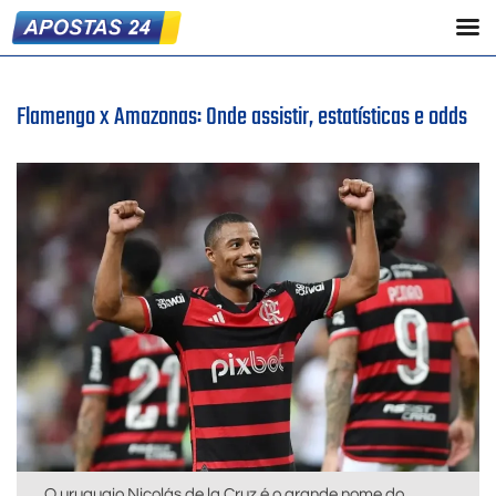
Flamengo x Amazonas: Onde assistir, estatísticas e odds
O uruguaio Nicolás de la Cruz é o grande nome do