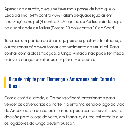
Apesar da derrota, a equipe teve mais posse de bola que o
Leão da Ilha (54% contra 46%), além de quase igualar em
finalizações no gol (4 contra 5). A equipe de Adilson ainda pega
na quantidade de faltas (Foram 19 gols contra 10 do Sport).
Teremos um partida de duas equipes que gostam do ataque, e
o Amazonas não deve tomar conhecimento do seu rival. Para
sonhar com a classificação, a Onça Pintada não pode ter medo
e deve se lançar ao ataque em pleno Maracanã.
Dica de palpite para Flamengo x Amazonas pela Copa do
Brasil
Com o estádio lotado, o Flamengo ficará pressionado para
vencer os adversários do norte. No entanto, sendo o jogo da vida
do Amazonas, a busca pelo empate pode ser razoável. Levar a
decisão para o jogo de volta, em Manaus, é uma estratégia que
os jogadores da Onça devem buscar.