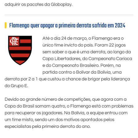
adquirir os pacotes da Globoplay.
Flamengo quer apagar a primeira derrota sofrida em 2024
Até o dia 24 de março, o Flamengo era o
único time invicto do país. Foram 22 jogos
sem saber o que é uma derrota, ao longo da
Copa Libertadores, do Campeonato Carioca
e do Campeonato Brasileiro. Porém, na
partida contra o Bolívar da Bolívia, uma
derrota por 2 a 1 que custou a chance de brigar pela liderança
do Grupo E.
Devido ao grande número de competições, que agora com a
Copa do Brasil somam quatro, o Flamengo está com problemas
para recuperar os jogadores. Na Bolívia, a equipe entrou com
um time misto, sendo um dos motivos apontados pelos
especialistas pela primeira derrota do ano.