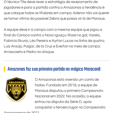
O técnico Tite deve rever a estratégia de revezamento de
jogadores e para a partida contra o Amazonas a tendência é
que coloque todos os titulares em campo. Adenor não vai querer
se tornar vítima da possível Zebra que possa vir lá de Manaus.
A equipe deve ir a campo com a mesma equipe que jogou a
final do Carioca contra o Nova Iguaçu: Rossi no gol; Varela,
Fabrício Bruno, Léo Pereira e Ayrton Lucas na linha de quatro;
Luiz Araújo, Pulgar, de la Cruz e Everton no meio de campo;
Arrascaeta e Pedro no ataque.
Amazonas faz sua primeira partida no mágico Maracanã
O Amazonas está vivendo um conto de
fadas. Fundado em 2019, a equipe de
Manaus disputou o primeiro Campeonato
Nacional em 2022. Na ocasião, a equipe
entrou na disputa da Série D, após
conquistar o terceiro lugar no Campeonato
Amazonense de 2021.