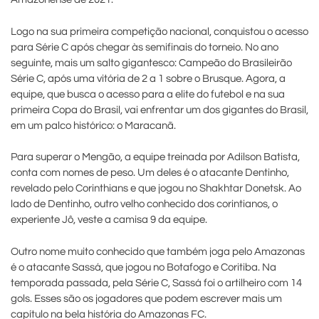
Logo na sua primeira competição nacional, conquistou o acesso
para Série C após chegar às semifinais do torneio. No ano
seguinte, mais um salto gigantesco: Campeão do Brasileirão
Série C, após uma vitória de 2 a 1 sobre o Brusque. Agora, a
equipe, que busca o acesso para a elite do futebol e na sua
primeira Copa do Brasil, vai enfrentar um dos gigantes do Brasil,
em um palco histórico: o Maracanã.
Para superar o Mengão, a equipe treinada por Adilson Batista,
conta com nomes de peso. Um deles é o atacante Dentinho,
revelado pelo Corinthians e que jogou no Shakhtar Donetsk. Ao
lado de Dentinho, outro velho conhecido dos corintianos, o
experiente Jô, veste a camisa 9 da equipe.
Outro nome muito conhecido que também joga pelo Amazonas
é o atacante Sassá, que jogou no Botafogo e Coritiba. Na
temporada passada, pela Série C, Sassá foi o artilheiro com 14
gols. Esses são os jogadores que podem escrever mais um
capítulo na bela história do Amazonas FC.