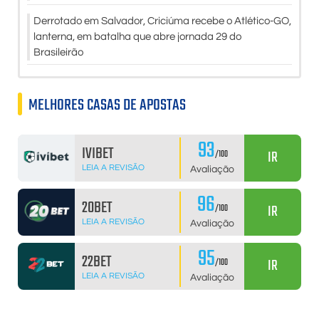
Derrotado em Salvador, Criciúma recebe o Atlético-GO,
lanterna, em batalha que abre jornada 29 do
Brasileirão
MELHORES CASAS DE APOSTAS
93
IVIBET
IR
/100
LEIA A REVISÃO
Avaliação
96
20BET
IR
/100
LEIA A REVISÃO
Avaliação
95
22BET
IR
/100
LEIA A REVISÃO
Avaliação