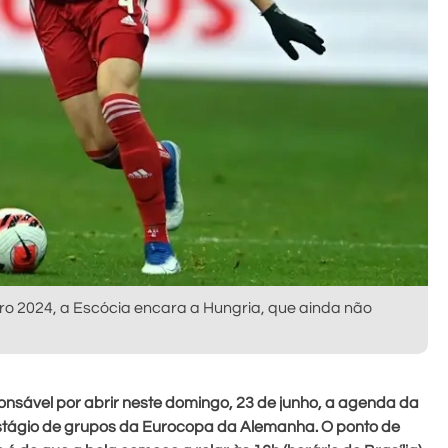
ro 2024, a Escócia encara a Hungria, que ainda não
onsável por abrir neste domingo, 23 de junho, a agenda da
 estágio de grupos da Eurocopa da Alemanha. O ponto de