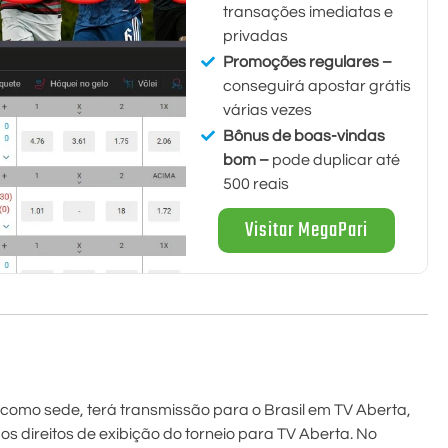
transações imediatas e
privadas
Promoções regulares –
conseguirá apostar grátis
várias vezes
Bônus de boas-vindas
bom –
pode duplicar até
500 reais
Visitar MegaPari
como sede, terá transmissão para o Brasil em TV Aberta,
os direitos de exibição do torneio para TV Aberta. No