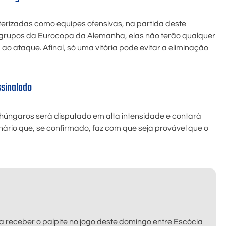
rizadas como equipes ofensivas, na partida deste
e grupos da Eurocopa da Alemanha, elas não terão qualquer
 ao ataque. Afinal, só uma vitória pode evitar a eliminação
ssinalado
e húngaros será disputado em alta intensidade e contará
rio que, se confirmado, faz com que seja provável que o
a
receber o palpite no jogo deste domingo entre Escócia