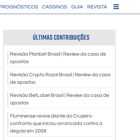
PROGNÓSTICOS
CASSINOS
GUIA
REVISTA
ÚLTIMAS CONTRIBUIÇÕES
Revisão Planbet Brasil | Review da casa de
apostas
Revisão Crypto Royal Brasil | Review da casa
de apostas
Revisão BetLabel Brasil | Review da casa de
apostas
Fluminense revive diante do Cruzeiro
confronto que iniciou arrancada contra a
degola em 2009