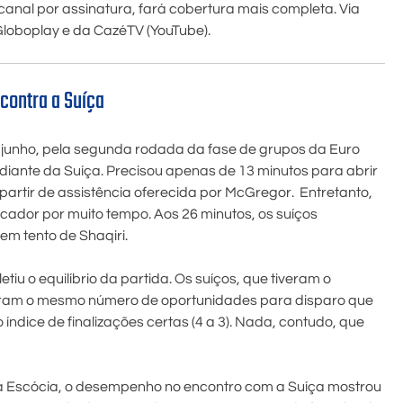
canal por assinatura, fará cobertura mais completa. Via
Globoplay e da CazéTV (YouTube).
contra a Suíça
e junho, pela segunda rodada da fase de grupos da Euro
iante da Suíça. Precisou apenas de 13 minutos para abrir
artir de assistência oferecida por McGregor. Entretanto,
ador por muito tempo. Aos 26 minutos, os suíços
em tento de Shaqiri.
etiu o equilíbrio da partida. Os suíços, que tiveram o
eram o mesmo número de oportunidades para disparo que
 índice de finalizações certas (4 a 3). Nada, contudo, que
da Escócia, o desempenho no encontro com a Suíça mostrou