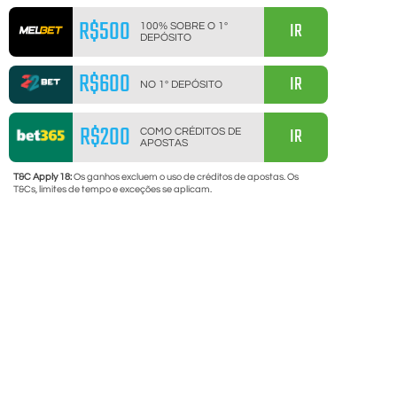
R$500
IR
100% SOBRE O 1º
DEPÓSITO
R$600
IR
NO 1º DEPÓSITO
R$200
IR
COMO CRÉDITOS DE
APOSTAS
T&C Apply 18:
Os ganhos excluem o uso de créditos de apostas. Os
T&Cs, limites de tempo e exceções se aplicam.