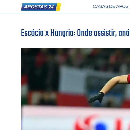
CASAS DE APOS
Escócia x Hungria: Onde assistir, aná