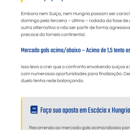
Embora nem Suíça, nem Hungria possam ser caracte
domingo pela terceira – última – rodada da fase d
outra alternativa a não ser partir de forma agressiva
precoce do torneio continental.
Mercado gols acima/abaixo – Acima de 1,5 tento a
Isso leva a crer que o confronto envolvendo suíços 
com numerosas oportunidades para finalização. Cená
duelo tenha rede balançando.
Faça sua aposta em Escócia x Hungri
Recorrendo ao mercado gols acima/abaixo para 