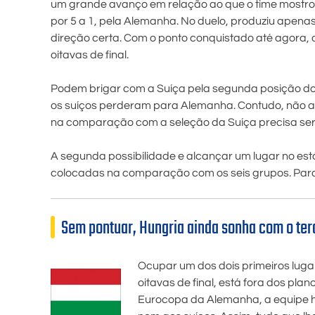
um grande avanço em relação ao que o time mostrou
por 5 a 1, pela Alemanha. No duelo, produziu apena
direção certa. Com o ponto conquistado até agora,
oitavas de final.
Podem brigar com a Suíça pela segunda posição do g
os suíços perderam para Alemanha. Contudo, não ap
na comparação com a seleção da Suíça precisa ser 
A segunda possibilidade e alcançar um lugar no es
colocadas na comparação com os seis grupos. Para
Sem pontuar, Hungria ainda sonha com o ter
Ocupar um dos dois primeiros luga
oitavas de final, está fora dos pl
Eurocopa da Alemanha, a equipe 