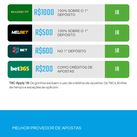
R$1000
IR
100% SOBRE O 1º
DEPÓSITO
R$500
IR
100% SOBRE O 1º
DEPÓSITO
R$600
IR
NO 1º DEPÓSITO
R$200
IR
COMO CRÉDITOS DE
APOSTAS
T&C Apply 18:
Os ganhos excluem o uso de créditos de apostas. Os T&Cs, limites
de tempo e exceções se aplicam.
MELHOR PROVEDOR DE APOSTAS