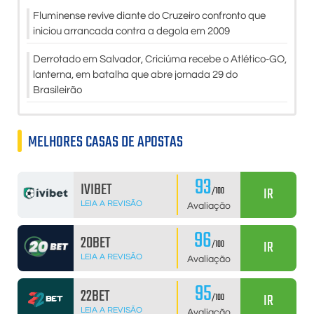
Fluminense revive diante do Cruzeiro confronto que
iniciou arrancada contra a degola em 2009
Derrotado em Salvador, Criciúma recebe o Atlético-GO,
lanterna, em batalha que abre jornada 29 do
Brasileirão
MELHORES CASAS DE APOSTAS
93
IVIBET
IR
/100
LEIA A REVISÃO
Avaliação
96
20BET
IR
/100
LEIA A REVISÃO
Avaliação
95
22BET
IR
/100
LEIA A REVISÃO
Avaliação