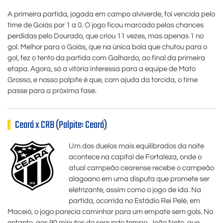
A primeira partida, jogada em campo alviverde, foi vencida pelo
time de Goiás por 1 a 0. O jogo ficou marcado pelas chances
perdidas pelo Dourado, que criou 11 vezes, mas apenas 1 no
gol. Melhor para o Goiás, que na única bola que chutou para o
gol, fez o tento da partida com Galhardo, ao final da primeira
etapa. Agora, só a vitória interessa para a equipe de Mato
Grosso, e nosso palpite é que, com ajuda da torcida, o time
passe para a próxima fase.
Ceará x CRB (Palpite: Ceará)
Um dos duelos mais equilibrados da noite
acontece na capital de Fortaleza, onde o
atual campeão cearense recebe o campeão
alagoano em uma disputa que promete ser
eletrizante, assim como o jogo de ida. Na
partida, ocorrida no Estádio Rei Pelé, em
Maceió, o jogo parecia caminhar para um empate sem gols. No
entanto, aos 90 minutos do segundo tempo, João Neto, que