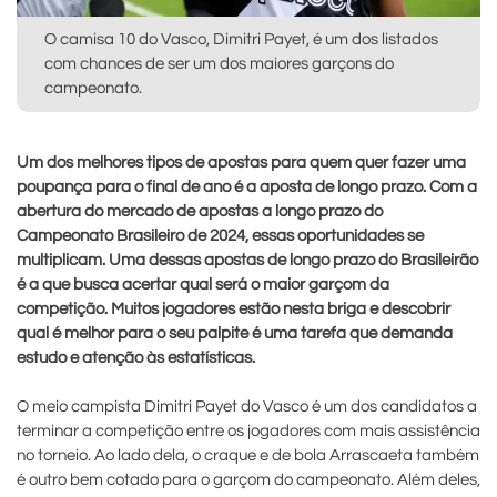
O camisa 10 do Vasco, Dimitri Payet, é um dos listados
com chances de ser um dos maiores garçons do
campeonato.
Um dos melhores tipos de apostas para quem quer fazer uma
poupança para o final de ano é a aposta de longo prazo. Com a
abertura do mercado de apostas a longo prazo do
Campeonato Brasileiro de 2024, essas oportunidades se
multiplicam. Uma dessas apostas de longo prazo do Brasileirão
é a que busca acertar qual será o maior garçom da
competição. Muitos jogadores estão nesta briga e descobrir
qual é melhor para o seu palpite é uma tarefa que demanda
estudo e atenção às estatísticas.
O meio campista Dimitri Payet do Vasco é um dos candidatos a
terminar a competição entre os jogadores com mais assistência
no torneio. Ao lado dela, o craque e de bola Arrascaeta também
é outro bem cotado para o garçom do campeonato. Além deles,