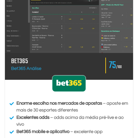
BET365
75
/100
Bet365 Análise
Enorme escolha nos mercados de apostas
– aposte em
mais de 30 esportes diferentes
Excelentes odds
– odds acima da média pré-live e ao
vivo
Bet365 mobile e aplicativo
– excelente app