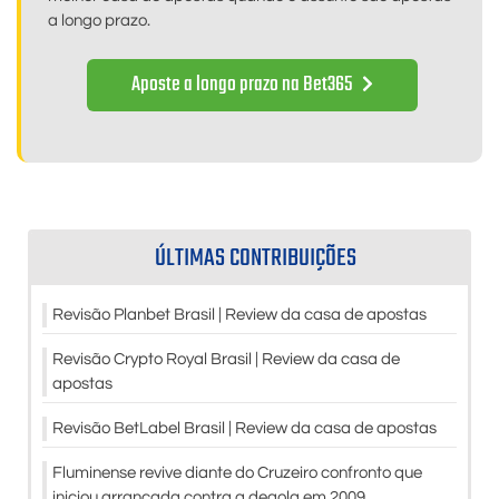
a longo prazo.
Aposte a longo prazo na Bet365
ÚLTIMAS CONTRIBUIÇÕES
Revisão Planbet Brasil | Review da casa de apostas
Revisão Crypto Royal Brasil | Review da casa de
apostas
Revisão BetLabel Brasil | Review da casa de apostas
Fluminense revive diante do Cruzeiro confronto que
iniciou arrancada contra a degola em 2009