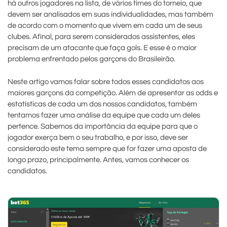
há outros jogadores na lista, de vários times do torneio, que
devem ser analisados em suas individualidades, mas também
de acordo com o momento que vivem em cada um de seus
clubes. Afinal, para serem considerados assistentes, eles
precisam de um atacante que faça gols. E esse é o maior
problema enfrentado pelos garçons do Brasileirão.
Neste artigo vamos falar sobre todos esses candidatos aos
maiores garçons da competição. Além de apresentar as odds e
estatísticas de cada um dos nossos candidatos, também
tentamos fazer uma análise da equipe que cada um deles
pertence. Sabemos da importância da equipe para que o
jogador exerça bem o seu trabalho, e por isso, deve ser
considerado este tema sempre que for fazer uma aposta de
longo prazo, principalmente. Antes, vamos conhecer os
candidatos.