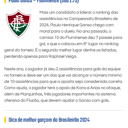
Paulo Ganso – Fluminense (odd 2.75)
Mais um candidato a liderar o ranking das
assistências no Campeonato Brasileiro de
2024, Paulo Henrique Ganso chega com
moral para o duelo. No ano passado, o
camisa 10 do Fluminense deu 7 passes para
gol, o que o colocou em 8ª lugar no ranking
geral do torneio. É o segundo melhor lugar dentre os listados,
perdendo apenas para Raphael Veiga.
Neste ano, o jogador já deu 2 assistências para gols da equipe
no torneio e deve ser um dos que vai alcançar o número mínimo
de 10 assistências para que a aposta seja considerada correta.
Como ajuda, o jogador terá o apoio de Kano e Arias no ataque,
além de Marquinhos, três jogadores importantes no sistema
ofensivo do Fluzão, que devem ajudar o Ganso com gols.
Dica de melhor garçom do Brasileirão 2024