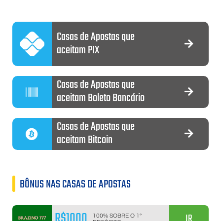
Casas de Apostas que
aceitam PIX
Casas de Apostas que
aceitam Boleto Bancário
Casas de Apostas que
aceitam Bitcoin
BÔNUS NAS CASAS DE APOSTAS
R$1000
IR
100% SOBRE O 1º