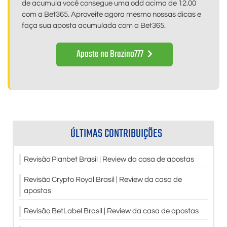
de acumula você consegue uma odd acima de 12.00
com a Bet365. Aproveite agora mesmo nossas dicas e
faça sua aposta acumulada com a Bet365.
Aposte na Brazino777
ÚLTIMAS CONTRIBUIÇÕES
Revisão Planbet Brasil | Review da casa de apostas
Revisão Crypto Royal Brasil | Review da casa de
apostas
Revisão BetLabel Brasil | Review da casa de apostas