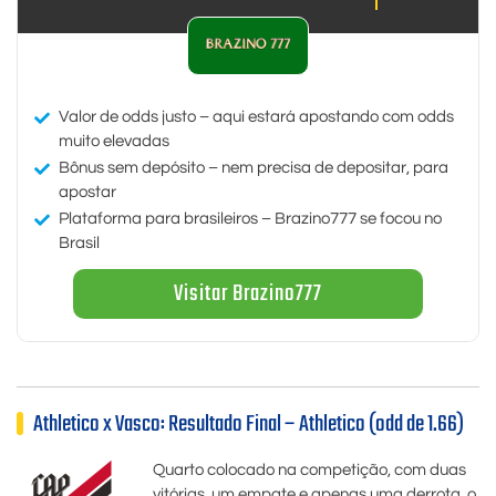
Valor de odds justo – aqui estará apostando com odds
muito elevadas
Bônus sem depósito – nem precisa de depositar, para
apostar
Plataforma para brasileiros – Brazino777 se focou no
Brasil
Visitar Brazino777
Athletico x Vasco: Resultado Final – Athletico (odd de 1.66)
Quarto colocado na competição, com duas
vitórias, um empate e apenas uma derrota, o