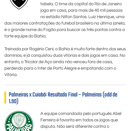
tabela. O time da capital do Rio de Janeiro
joga em casa, para mais de 40 mil pessoas
no estádio Nilton Santos. Luiz Henrique, uma
das maiores contratações do futebol brasileiro na última janela,
é o grande nome do Fogão para buscar os três pontos contra a
forte equipe do Bahia.
Treinada por Rogério Ceni, o Bahia é muito forte dentro dos seus
domínios, e já conquistou duas vitórias e dois jogos em casa. No
entanto, o Tricolor de Aço ainda não venceu fora de casa,
perdendo para o Inter de Porto Alegre e empatando com o
Vitória.
Palmeiras x Cuiabá: Resultado Final – Palmeiras (odd de
1.90)
A equipe comandada pelo português Abel
Ferreira é favorita em todos os jogos que
disputa. Não será diferente contra o