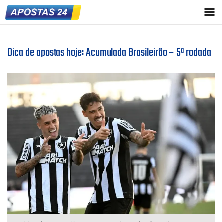
Dica de apostas hoje: Acumulada Brasileirão – 5ª rodada