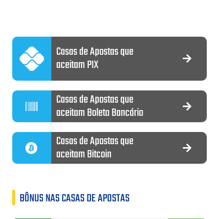
Casas de Apostas que
aceitam PIX
Casas de Apostas que
aceitam Boleto Bancário
Casas de Apostas que
aceitam Bitcoin
BÔNUS NAS CASAS DE APOSTAS