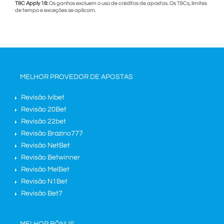
T&C Apply 18:
Os ganhos excluem o uso de créditos de apostas. Os T&Cs, limites
de tempo e exceções se aplicam.
MELHOR PROVEDOR DE APOSTAS
Revisão Ivibet
Revisão 20Bet
Revisão 22bet
Revisão Brazino777
Revisão NetBet
Revisão Betwinner
Revisão MelBet
Revisão N1Bet
Revisão Bet7