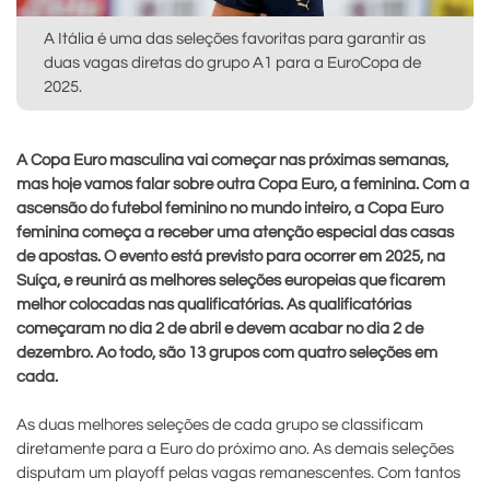
A Itália é uma das seleções favoritas para garantir as
duas vagas diretas do grupo A1 para a EuroCopa de
2025.
A Copa Euro masculina vai começar nas próximas semanas,
mas hoje vamos falar sobre outra Copa Euro, a feminina. Com a
ascensão do futebol feminino no mundo inteiro, a Copa Euro
feminina começa a receber uma atenção especial das casas
de apostas. O evento está previsto para ocorrer em 2025, na
Suíça, e reunirá as melhores seleções europeias que ficarem
melhor colocadas nas qualificatórias. As qualificatórias
começaram no dia 2 de abril e devem acabar no dia 2 de
dezembro. Ao todo, são 13 grupos com quatro seleções em
cada.
As duas melhores seleções de cada grupo se classificam
diretamente para a Euro do próximo ano. As demais seleções
disputam um playoff pelas vagas remanescentes. Com tantos