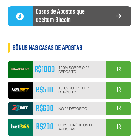
Casas de Apostas que
aceitam Bitcoin
BÔNUS NAS CASAS DE APOSTAS
R$1000
IR
100% SOBRE O 1º
DEPÓSITO
R$500
IR
100% SOBRE O 1º
DEPÓSITO
R$600
IR
NO 1º DEPÓSITO
R$200
IR
COMO CRÉDITOS DE
APOSTAS