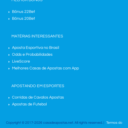
MELHOR BÔNUS
Bônus 22Bet
Bônus 20Bet
MATÉRIAS INTERESSANTES
Aposta Esportiva no Brasil
Odds e Probabilidades
LiveScore
Melhores Casas de Apostas com App
APOSTANDO EM ESPORTES
Corridas de Cavalos Apostas
Apostas de Futebol
Copyright © 2017-2026 casadeapostas.net. All rights reserved. |
Termos do