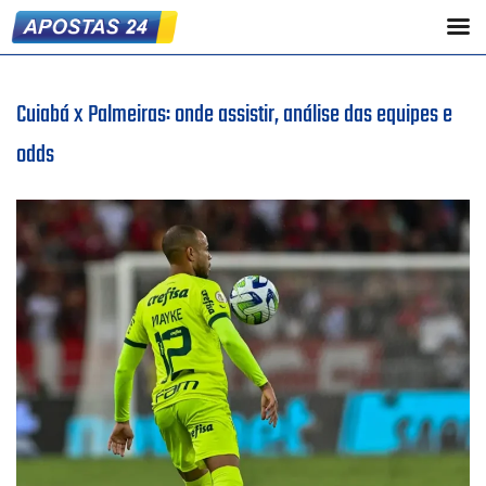
Cuiabá x Palmeiras: onde assistir, análise das equipes e
odds