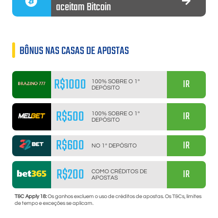
aceitam Bitcoin
BÔNUS NAS CASAS DE APOSTAS
R$1000
IR
100% SOBRE O 1º
DEPÓSITO
R$500
IR
100% SOBRE O 1º
DEPÓSITO
R$600
IR
NO 1º DEPÓSITO
R$200
IR
COMO CRÉDITOS DE
APOSTAS
T&C Apply 18:
Os ganhos excluem o uso de créditos de apostas. Os T&Cs, limites
de tempo e exceções se aplicam.