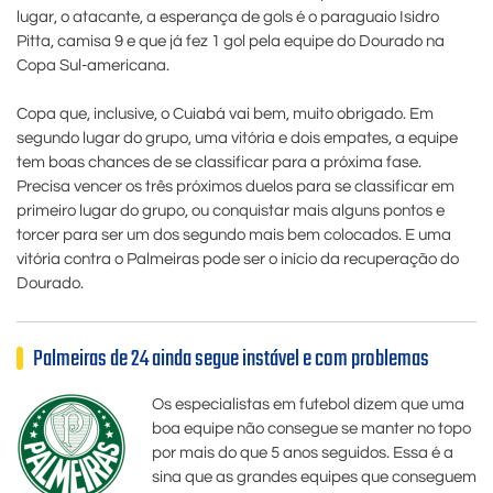
lugar, o atacante, a esperança de gols é o paraguaio Isidro
Pitta, camisa 9 e que já fez 1 gol pela equipe do Dourado na
Copa Sul-americana.
Copa que, inclusive, o Cuiabá vai bem, muito obrigado. Em
segundo lugar do grupo, uma vitória e dois empates, a equipe
tem boas chances de se classificar para a próxima fase.
Precisa vencer os três próximos duelos para se classificar em
primeiro lugar do grupo, ou conquistar mais alguns pontos e
torcer para ser um dos segundo mais bem colocados. E uma
vitória contra o Palmeiras pode ser o início da recuperação do
Dourado.
Palmeiras de 24 ainda segue instável e com problemas
Os especialistas em futebol dizem que uma
boa equipe não consegue se manter no topo
por mais do que 5 anos seguidos. Essa é a
sina que as grandes equipes que conseguem