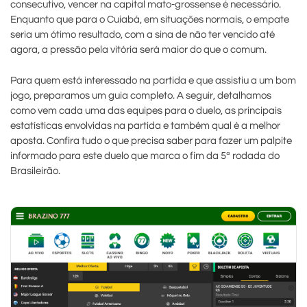
consecutivo, vencer na capital mato-grossense é necessário.
Enquanto que para o Cuiabá, em situações normais, o empate
seria um ótimo resultado, com a sina de não ter vencido até
agora, a pressão pela vitória será maior do que o comum.
Para quem está interessado na partida e que assistiu a um bom
jogo, preparamos um guia completo. A seguir, detalhamos
como vem cada uma das equipes para o duelo, as principais
estatísticas envolvidas na partida e também qual é a melhor
aposta. Confira tudo o que precisa saber para fazer um palpite
informado para este duelo que marca o fim da 5ª rodada do
Brasileirão.