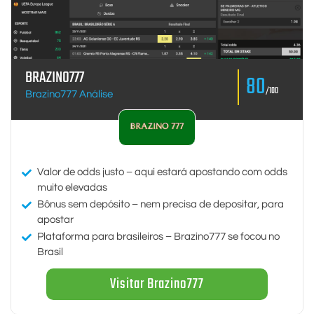
BRAZINO777
80
/100
Brazino777 Análise
Valor de odds justo – aqui estará apostando com odds
muito elevadas
Bônus sem depósito – nem precisa de depositar, para
apostar
Plataforma para brasileiros – Brazino777 se focou no
Brasil
Visitar Brazino777