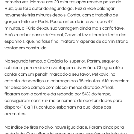
primeira vez. Marcou aos 29 minutos após receber passe de
Ruiz, que foi o autor do segundo gol. Fez a rede balançar
novamente três minutos depois. Contou com o trabalho de
garçom feito por Pedri. Pouco antes do intervalo, aos 47
minutos, a Fúria deixou sua vantagem ainda mais confortável.
Após receber passe de Yamal, Carvajal fez o terceiro tento dos
espanhóis, que, na fase final, trataram apenas de administrar a
vantagem construída.
No segundo tempo, a Croácia foi superior. Porém, sequer o
suficiente para reduzir a vantagem adversária. Chegou até a
contar com um pênalti marcado a seu favor. Petkovic, no
entanto, desperdiçou a cobrança aos 35 minutos. Até mereciam
ter deixado o campo com placar menos dilatado. Afinal,
ficaram com o controle da redonda por 54% do tempo,
conseguiram construir maior número de oportunidades para
disparo (16 a 11), contudo, esbarram na qualidade dos
arremates.
No índice de tiros no alvo, houve igualdade. Foram cinco para
cada lado. O resultado interrompeu uma sequência invicta dos