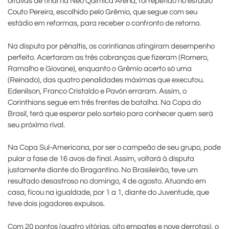
oitavas de final na Neo Química Arena, foi repetido no estádio
Couto Pereira, escolhido pelo Grêmio, que segue com seu
estádio em reformas, para receber o confronto de retorno.
Na disputa por pênaltis, os corintianos atingiram desempenho
perfeito. Acertaram as três cobranças que fizeram (Romero,
Ramalho e Giovane), enquanto o Grêmio acerto só uma
(Reinado), das quatro penalidades máximas que executou.
Edenílson, Franco Cristaldo e Pavón erraram. Assim, o
Corinthians segue em três frentes de batalha. Na Copa do
Brasil, terá que esperar pelo sorteio para conhecer quem será
seu próximo rival.
Na Copa Sul-Americana, por ser o campeão de seu grupo, pode
pular a fase de 16 avos de final. Assim, voltará à disputa
justamente diante do Bragantino. No Brasileirão, teve um
resultado desastroso no domingo, 4 de agosto. Atuando em
casa, ficou na igualdade, por 1 a 1, diante do Juventude, que
teve dois jogadores expulsos.
Com 20 pontos (quatro vitórias, oito empates e nove derrotas), o