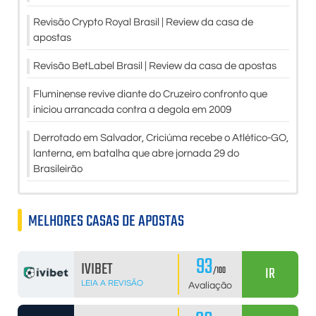
Revisão Crypto Royal Brasil | Review da casa de
apostas
Revisão BetLabel Brasil | Review da casa de apostas
Fluminense revive diante do Cruzeiro confronto que
iniciou arrancada contra a degola em 2009
Derrotado em Salvador, Criciúma recebe o Atlético-GO,
lanterna, em batalha que abre jornada 29 do
Brasileirão
MELHORES CASAS DE APOSTAS
93
IVIBET
IR
/100
LEIA A REVISÃO
Avaliação