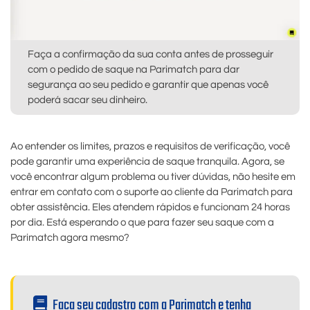
Faça a confirmação da sua conta antes de prosseguir
com o pedido de saque na Parimatch para dar
segurança ao seu pedido e garantir que apenas você
poderá sacar seu dinheiro.
Ao entender os limites, prazos e requisitos de verificação, você
pode garantir uma experiência de saque tranquila. Agora, se
você encontrar algum problema ou tiver dúvidas, não hesite em
entrar em contato com o suporte ao cliente da Parimatch para
obter assistência. Eles atendem rápidos e funcionam 24 horas
por dia. Está esperando o que para fazer seu saque com a
Parimatch agora mesmo?
Faça seu cadastro com a Parimatch e tenha