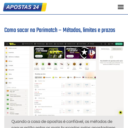
Como sacar na Parimatch – Métodos, limites e prazos
Quando a casa de apostas é confiável, os métodos de
saque estão entre os mais buscados pelos apostadores