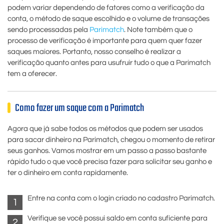
podem variar dependendo de fatores como a verificação da
conta, o método de saque escolhido e o volume de transações
sendo processadas pela
Parimatch
. Note também que o
processo de verificação é importante para quem quer fazer
saques maiores. Portanto, nosso conselho é realizar a
verificação quanto antes para usufruir tudo o que a Parimatch
tem a oferecer.
Como fazer um saque com a Parimatch
Agora que já sabe todos os métodos que podem ser usados
para sacar dinheiro na Parimatch, chegou o momento de retirar
seus ganhos. Vamos mostrar em um passo a passo bastante
rápido tudo o que você precisa fazer para solicitar seu ganho e
ter o dinheiro em conta rapidamente.
Entre na conta com o login criado no cadastro Parimatch.
Verifique se você possui saldo em conta suficiente para