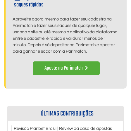
saques rápidos
Aproveite agora mesmo para fazer seu cadastro na
Parimatch e fazer seus saques de qualquer lugar,
usando o site ou até mesmo o aplicativo da plataforma.
Entre e cadastre, é rápido e vai durar menos de 1
minuto. Depois é só depositar na Parimatch e apostar
para ganhar e sacar com a Parimatch.
Aposte na Parimatch
ÚLTIMAS CONTRIBUIÇÕES
Revisão Planbet Brasil | Review da casa de apostas