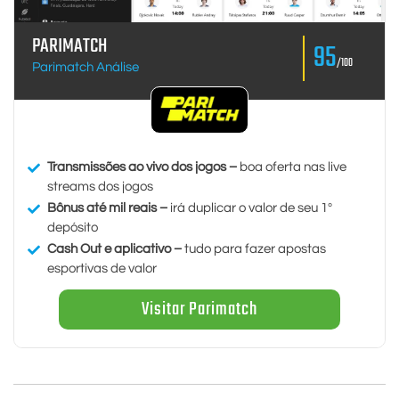
PARIMATCH
95
/100
Parimatch Análise
Transmissões ao vivo dos jogos –
boa oferta nas live
streams dos jogos
Bônus até mil reais –
irá duplicar o valor de seu 1º
depósito
Cash Out e aplicativo –
tudo para fazer apostas
esportivas de valor
Visitar Parimatch