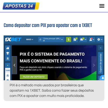
Como depositar com PIX para apostar com a 1XBET
PIX é o método mais usados por brasileiros que
apostam na 1XBET. Saiba como fazer seus depósitos
com PIX e apostar com muito mais praticidade.