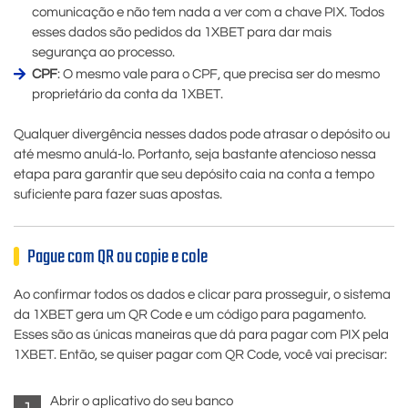
comunicação e não tem nada a ver com a chave PIX. Todos
esses dados são pedidos da 1XBET para dar mais
segurança ao processo.
CPF
: O mesmo vale para o CPF, que precisa ser do mesmo
proprietário da conta da 1XBET.
Qualquer divergência nesses dados pode atrasar o depósito ou
até mesmo anulá-lo. Portanto, seja bastante atencioso nessa
etapa para garantir que seu depósito caia na conta a tempo
suficiente para fazer suas apostas.
Pague com QR ou copie e cole
Ao confirmar todos os dados e clicar para prosseguir, o sistema
da 1XBET gera um QR Code e um código para pagamento.
Esses são as únicas maneiras que dá para pagar com PIX pela
1XBET. Então, se quiser pagar com QR Code, você vai precisar:
Abrir o aplicativo do seu banco