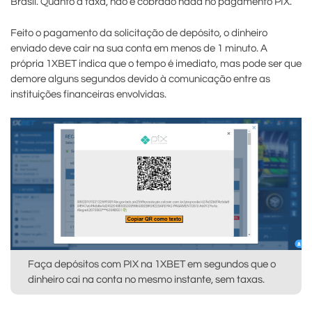
Brasil. Quanto à taxa, não é cobrado nada no pagamento PIX.
Feito o pagamento da solicitação de depósito, o dinheiro
enviado deve cair na sua conta em menos de 1 minuto. A
própria 1XBET indica que o tempo é imediato, mas pode ser que
demore alguns segundos devido à comunicação entre as
instituições financeiras envolvidas.
Faça depósitos com PIX na 1XBET em segundos que o
dinheiro cai na conta no mesmo instante, sem taxas.