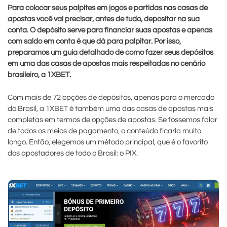
Para colocar seus palpites em jogos e partidas nas casas de
apostas você vai precisar, antes de tudo, depositar na sua
conta. O depósito serve para financiar suas apostas e apenas
com saldo em conta é que dá para palpitar. Por isso,
preparamos um guia detalhado de como fazer seus depósitos
em uma das casas de apostas mais respeitadas no cenário
brasileiro, a 1XBET.
Com mais de 72 opções de depósitos, apenas para o mercado
do Brasil, a 1XBET é também uma das casas de apostas mais
completas em termos de opções de apostas. Se fossemos falar
de todos os meios de pagamento, o conteúdo ficaria muito
longo. Então, elegemos um método principal, que é o favorito
dos apostadores de todo o Brasil: o PIX.