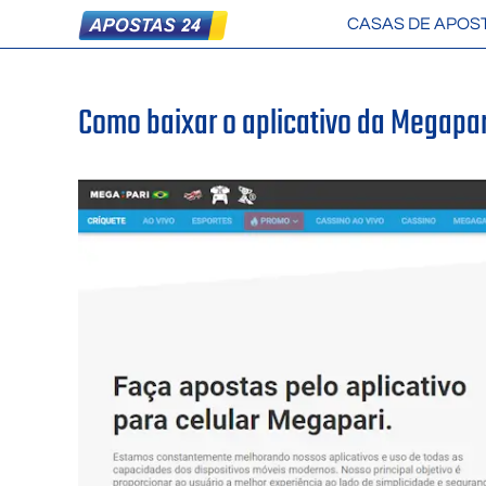
CASAS DE APOS
Como baixar o aplicativo da Megapar