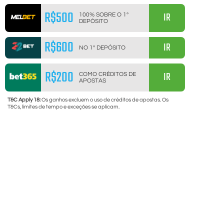
R$500
IR
100% SOBRE O 1º
DEPÓSITO
R$600
IR
NO 1º DEPÓSITO
R$200
IR
COMO CRÉDITOS DE
APOSTAS
T&C Apply 18:
Os ganhos excluem o uso de créditos de apostas. Os
T&Cs, limites de tempo e exceções se aplicam.