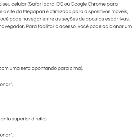
do seu celular (Safari para iOS ou Google Chrome para
ue o site da Megapari é otimizado para dispositivos móveis,
 Você pode navegar entre as seções de apostas esportivas,
navegador. Para facilitar o acesso, você pode adicionar um
 com uma seta apontando para cima).
onar”.
nto superior direito).
onar”.