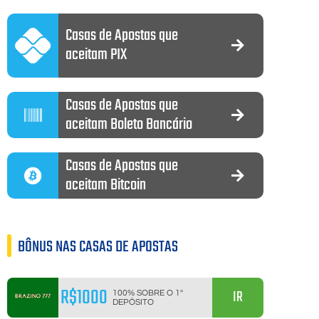
Casas de Apostas que
aceitam PIX
Casas de Apostas que
aceitam Boleto Bancário
Casas de Apostas que
aceitam Bitcoin
BÔNUS NAS CASAS DE APOSTAS
R$1000
IR
100% SOBRE O 1º
DEPÓSITO