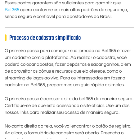
Esses pontos garantem são suficientes para garantir que
Bet365
opera conforme os mais altos padrões de segurança,
sendo segura e confiável para apostadores do Brasil.
Processo de cadastro simplificado
O primeiro passo para começar sua jornada na Bet365 é fazer
um cadastro com a plataforma. Ao realizar o cadastro, você
poderá colocar apostas, fazer depósitos e sacar ganhos, além
de aproveitar os bônus e recursos que ela oferece, como o
streaming de jogos ao vivo. Para os interessados em fazer o
cadastro na Bet365, preparamos um guia rápido e simples.
O primeiro passo é acessar o site da bet365 de maneira segura.
Certifique-se de que está acessando o site oficial. Use um dos
nossos links para realizar seu acesso de maneira segura.
No canto direito da tela, você vai encontrar o botão de registro.
Ao clicar, o formulário de cadastro será aberto. Preencha o