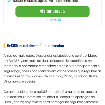
Bet365 mobile e aplicativo
– excelente app
Visitar Bet365
T&C Apply 18
Bet365 é confiável – Como descobrir
Antes de mais nada, é essencial estabelecer a confiabilidade
da Bet365. Com mais de duas décadas de experiência no
mercado, a operadora é reconhecida pela sua transparência e
segurança, possuindo licenças em vários países que regulam as
apostas esportivas, como Reino Unido, Malta, Espanha, Itália,
Dinamarca e Suécia.
Como mencionado, á bet365 também é uma casa de apostas
que declarou o interesse em obter a licença de operação no
Brasil, operação prevista para começar no segundo semestre.