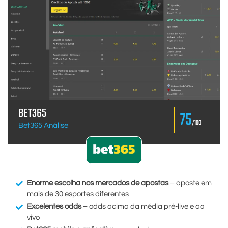
BET365
75
/100
Bet365 Análise
Enorme escolha nos mercados de apostas
– aposte em
mais de 30 esportes diferentes
Excelentes odds
– odds acima da média pré-live e ao
vivo