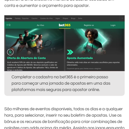
conta e aumentar o orçamento para apostar.
Completar o cadastro na bet365 é o primeiro passo
para começar uma jornada de apostas em uma das
plataformas mais seguras para apostar online.
São milhares de eventos disponíveis, todos os dias e a qualquer
hora, para selecionar, inserir no seu boletim de apostas. Use os
bônus e os recursos de bonificação para criar combinações de
palpites com odds acima da média. Assista aos jogos enquanto