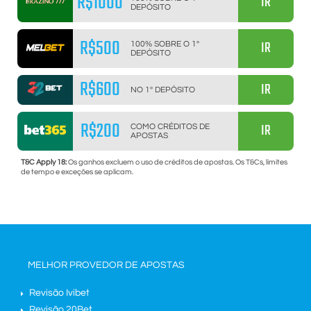
R$1000
IR
DEPÓSITO
R$500
IR
100% SOBRE O 1º
DEPÓSITO
R$600
IR
NO 1º DEPÓSITO
R$200
IR
COMO CRÉDITOS DE
APOSTAS
T&C Apply 18:
Os ganhos excluem o uso de créditos de apostas. Os T&Cs, limites
de tempo e exceções se aplicam.
MELHOR PROVEDOR DE APOSTAS
Revisão Ivibet
Revisão 20Bet