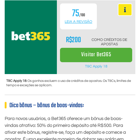
75
/100
LEIA A REVISÃO
R$200
COMO CRÉDITOS DE
APOSTAS
Visitar Bet365
T&C Apply 18
T&C Apply 18:
Os ganhos excluem o uso de créditos de apostas. Os T&Cs, limites de
tempo e exceções se aplicam.
Dica bônus – bônus de boas-vindas:
Para novos usuários, a Bet365 oferece um bônus de boas-
vindas atrativo: 50% do primeiro depósito até R$500. Para
ativar este bônus, registre-se, faça um depósito e comece a
apostar. É uma excelente maneira de dobrar seu saldo em