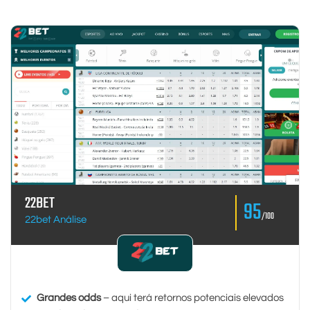
22BET
95
/100
22bet Análise
Grandes odds
– aqui terá retornos potenciais elevados