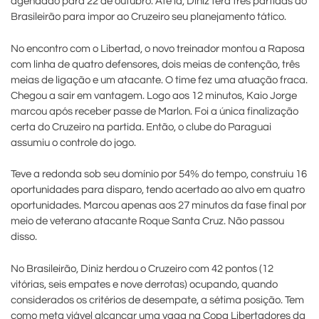
agendado para 22 de outubro. Até lá, Diniz terá três partidas do
Brasileirão para impor ao Cruzeiro seu planejamento tático.
No encontro com o Libertad, o novo treinador montou a Raposa
com linha de quatro defensores, dois meias de contenção, três
meias de ligação e um atacante. O time fez uma atuação fraca.
Chegou a sair em vantagem. Logo aos 12 minutos, Kaio Jorge
marcou após receber passe de Marlon. Foi a única finalização
certa do Cruzeiro na partida. Então, o clube do Paraguai
assumiu o controle do jogo.
Teve a redonda sob seu domínio por 54% do tempo, construiu 16
oportunidades para disparo, tendo acertado ao alvo em quatro
oportunidades. Marcou apenas aos 27 minutos da fase final por
meio de veterano atacante Roque Santa Cruz. Não passou
disso.
No Brasileirão, Diniz herdou o Cruzeiro com 42 pontos (12
vitórias, seis empates e nove derrotas) ocupando, quando
considerados os critérios de desempate, a sétima posição. Tem
como meta viável alcançar uma vaga na Copa Libertadores da