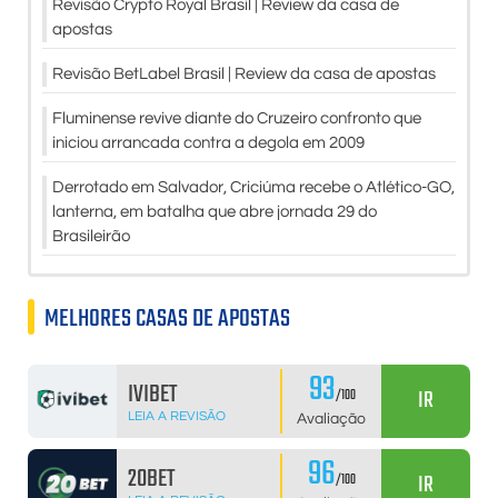
Revisão Crypto Royal Brasil | Review da casa de
apostas
Revisão BetLabel Brasil | Review da casa de apostas
Fluminense revive diante do Cruzeiro confronto que
iniciou arrancada contra a degola em 2009
Derrotado em Salvador, Criciúma recebe o Atlético-GO,
lanterna, em batalha que abre jornada 29 do
Brasileirão
MELHORES CASAS DE APOSTAS
93
IVIBET
IR
/100
LEIA A REVISÃO
Avaliação
96
20BET
IR
/100