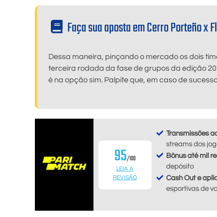
Faça sua aposta em Cerro Porteño x 
Dessa maneira, pinçando o mercado os dois tim
terceira rodada da fase de grupos da edição 
é na opção sim. Palpite que, em caso de sucesso
Transmissões ao
streams dos jo
95
Bônus até mil re
/100
depósito
LEIA A
REVISÃO
Cash Out e apli
esportivas de va