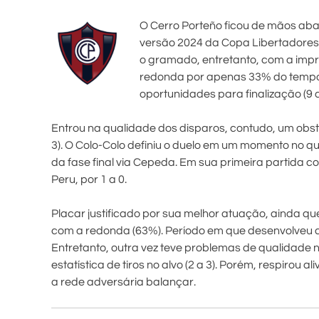
O Cerro Porteño ficou de mãos aba
versão 2024 da Copa Libertadores 
o gramado, entretanto, com a impr
redonda por apenas 33% do tempo
oportunidades para finalização (9 
Entrou na qualidade dos disparos, contudo, um obstácu
3). O Colo-Colo definiu o duelo em um momento no 
da fase final via Cepeda. Em sua primeira partida 
Peru, por 1 a 0.
Placar justificado por sua melhor atuação, ainda q
com a redonda (63%). Período em que desenvolveu q
Entretanto, outra vez teve problemas de qualidade n
estatística de tiros no alvo (2 a 3). Porém, respirou
a rede adversária balançar.