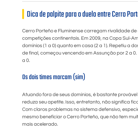
Dica de palpite para o duelo entre Cerro Por
Cerro Porteño e Fluminense carregam rivalidade de
competições continentais. Em 2009, na Copa Sul-Ame
domínios (1 a 0) quanto em casa (2 a 1). Repetiu a 
de final, começou vencendo em Assunção por 2 a 0. 
a 0.
Os dois times marcam (sim)
Atuando fora de seus domínios, é bastante provável
reduza seu apetite. Isso, entretanto, não significa f
Com claros problemas no sistema defensivo, especi
mesmo beneficiar o Cerro Porteño, que não tem mui
mais acelerado.