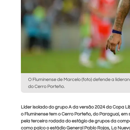
O Fluminense de Marcelo (foto) defende a lider
do Cerro Porteño.
Líder isolado do grupo A da versão 2024 da Copa Lib
o Fluminense tem o Cerro Porteño, do Paraguai, em se
pela terceira rodada do estágio de grupos da competi
como palco o estádio General Pablo Rojas, La Nuev