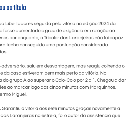
u ao título
a Libertadores seguida pela vitória na edição 2024 da
 fosse aumentado o grau de exigência em relação ao
s por enquanto, o Tricolor das Laranjeiras não foi capaz
bora tenha conseguido uma pontuação considerada
das.
lo adversário, saiu em desvantagem, mas reagiu colhendo o
os da casa estiveram bem mais perto da vitória. No
 do grupo A ao superar o Colo-Colo por 2 a 1. Chegou a dar
des ao marcar logo aos cinco minutos com Marquinhos.
lermo Miguel.
. Garantiu a vitória aos sete minutos graças novamente a
r das Laranjeiras na estreia, foi o autor da assistência que