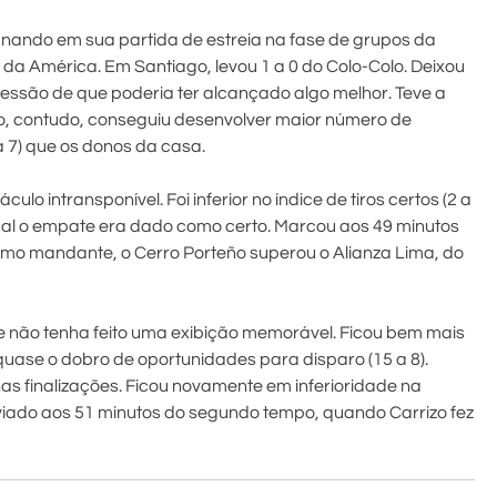
nando em sua partida de estreia na fase de grupos da
da América. Em Santiago, levou 1 a 0 do Colo-Colo. Deixou
essão de que poderia ter alcançado algo melhor. Teve a
, contudo, conseguiu desenvolver maior número de
a 7) que os donos da casa.
lo intransponível. Foi inferior no índice de tiros certos (2 a
qual o empate era dado como certo. Marcou aos 49 minutos
como mandante, o Cerro Porteño superou o Alianza Lima, do
ue não tenha feito uma exibição memorável. Ficou bem mais
uase o dobro de oportunidades para disparo (15 a 8).
as finalizações. Ficou novamente em inferioridade na
 aliviado aos 51 minutos do segundo tempo, quando Carrizo fez