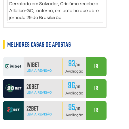
Derrotado em Salvador, Criciúma recebe o
Atlético-GO, lanterna, em batalha que abre
jornada 29 do Brasileirão
MELHORES CASAS DE APOSTAS
93
IVIBET
IR
/100
LEIA A REVISÃO
Avaliação
96
20BET
IR
/100
LEIA A REVISÃO
Avaliação
95
22BET
IR
/100
LEIA A REVISÃO
Avaliação