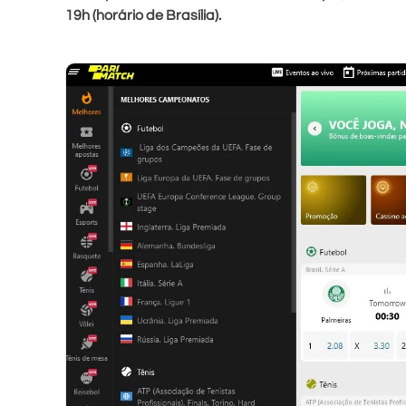
19h (horário de Brasília).