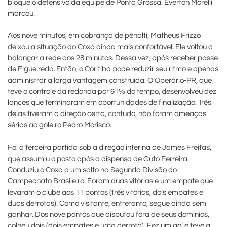
bloqueio defensivo da equipe de Ponta Grossa. Everton Morelli
marcou.
Aos nove minutos, em cobrança de pênalti, Matheus Frizzo
deixou a situação do Coxa ainda mais confortável. Ele voltou a
balançar a rede aos 28 minutos. Dessa vez, após receber passe
de Figueiredo. Então, o Coritiba pode reduzir seu ritmo e apenas
administrar a larga vantagem construída. O Operário-PR, que
teve o controle da redonda por 61% do tempo, desenvolveu dez
lances que terminaram em oportunidades de finalização. Três
delas tiveram a direção certa, contudo, não foram ameaças
sérias ao goleiro Pedro Morisco.
Foi a terceira partida sob a direção interina de James Freitas,
que assumiu o posto após a dispensa de Guto Ferreira.
Conduziu o Coxa a um salto na Segunda Divisão do
Campeonato Brasileiro. Foram duas vitórias e um empate que
levaram o clube aos 11 pontos (três vitórias, dois empates e
duas derrotas). Como visitante, entretanto, segue ainda sem
ganhar. Dos nove pontos que disputou fora de seus domínios,
colheu dois (dois empates e uma derrota). Fez um gol e teve a