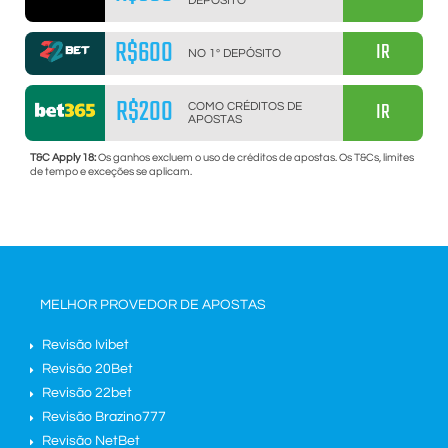
DEPÓSITO
R$600
IR
NO 1º DEPÓSITO
R$200
IR
COMO CRÉDITOS DE
APOSTAS
T&C Apply 18:
Os ganhos excluem o uso de créditos de apostas. Os T&Cs, limites
de tempo e exceções se aplicam.
MELHOR PROVEDOR DE APOSTAS
Revisão Ivibet
Revisão 20Bet
Revisão 22bet
Revisão Brazino777
Revisão NetBet