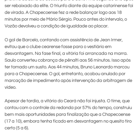
ser rebaixado da elite. O triunfo diante da equipe catarinense foi
de virada. A Chapecoense fez a rede balançar logo aos 18
minutos por meio de Mário Sérgio. Pouco antes do intervalo, o
Vozão devolveu a condição de igualdade ao placar.
O gol de Barcelo, contando com assistência de Jean Irmer,
evitou que o clube cearense fosse para o vestiário em
desvantagem. Na fase final, a vitória foi arrancada na marra.
Saulo converteu cobrança de pênalti aos 56 minutos. Isso após
ter tomado um susto. Aos 44 minutos, Bruno Leonardo marcou
para a Chapecoense. O gol, entretanto, acabou anulado por
marcação de impedimento após intervenção da arbitragem de
vídeo.
Apesar de tardia, a vitória do Ceará não foi injusta. O time, que
contou com o controle da redonda por 57% do tempo, construiu
bem mais oportunidades para finalização que a Chapecoense
(17 a 10), embora tenha ficado em desvantagem no quesito tiro
certo (5 a 6).