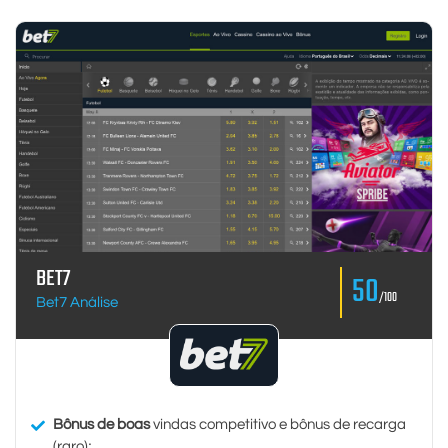
BET7
50
/100
Bet7 Análise
Bônus de boas
vindas competitivo e bônus de recarga
(raro);