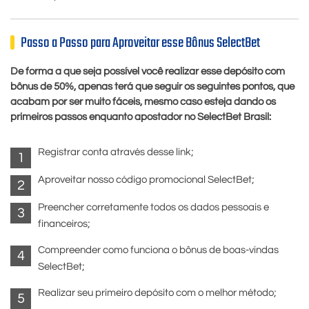
Passo a Passo para Aproveitar esse Bônus SelectBet
De forma a que seja possível você realizar esse depósito com
bônus de 50%, apenas terá que seguir os seguintes pontos, que
acabam por ser muito fáceis, mesmo caso esteja dando os
primeiros passos enquanto apostador no SelectBet Brasil:
Registrar conta através desse link;
Aproveitar nosso código promocional SelectBet;
Preencher corretamente todos os dados pessoais e
financeiros;
Compreender como funciona o bônus de boas-vindas
SelectBet;
Realizar seu primeiro depósito com o melhor método;