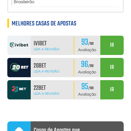
Brasileirão
MELHORES CASAS DE APOSTAS
93
IVIBET
IR
/100
LEIA A REVISÃO
Avaliação
96
20BET
IR
/100
LEIA A REVISÃO
Avaliação
95
22BET
IR
/100
LEIA A REVISÃO
Avaliação
Casas de Apostas que