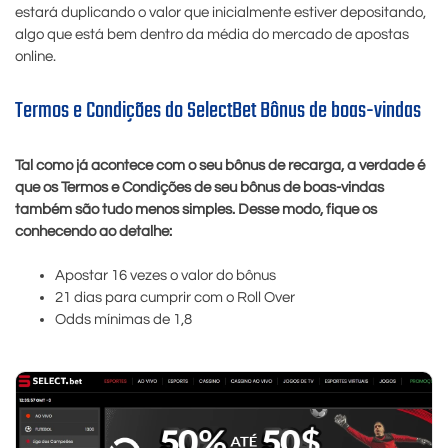
estará duplicando o valor que inicialmente estiver depositando,
algo que está bem dentro da média do mercado de apostas
online.
Termos e Condições do SelectBet Bônus de boas-vindas
Tal como já acontece com o seu bônus de recarga, a verdade é
que os Termos e Condições de seu bônus de boas-vindas
também são tudo menos simples. Desse modo, fique os
conhecendo ao detalhe:
Apostar 16 vezes o valor do bônus
21 dias para cumprir com o Roll Over
Odds mínimas de 1,8