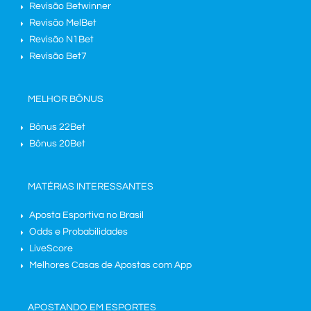
Revisão Betwinner
Revisão MelBet
Revisão N1Bet
Revisão Bet7
MELHOR BÔNUS
Bônus 22Bet
Bônus 20Bet
MATÉRIAS INTERESSANTES
Aposta Esportiva no Brasil
Odds e Probabilidades
LiveScore
Melhores Casas de Apostas com App
APOSTANDO EM ESPORTES