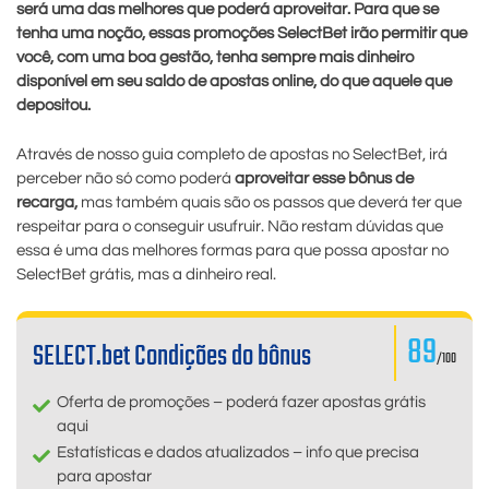
será uma das melhores que poderá aproveitar. Para que se
tenha uma noção, essas promoções SelectBet irão permitir que
você, com uma boa gestão, tenha sempre mais dinheiro
disponível em seu saldo de apostas online, do que aquele que
depositou.
Através de nosso guia completo de apostas no SelectBet, irá
perceber não só como poderá
aproveitar esse bônus de
recarga,
mas também quais são os passos que deverá ter que
respeitar para o conseguir usufruir. Não restam dúvidas que
essa é uma das melhores formas para que possa apostar no
SelectBet grátis, mas a dinheiro real.
89
SELECT.bet Condições do bônus
/100
Oferta de promoções – poderá fazer apostas grátis
aqui
Estatísticas e dados atualizados – info que precisa
para apostar