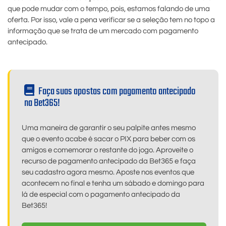
que pode mudar com o tempo, pois, estamos falando de uma
oferta. Por isso, vale a pena verificar se a seleção tem no topo a
informação que se trata de um mercado com pagamento
antecipado.
Faça suas apostas com pagamento antecipado
na Bet365!
Uma maneira de garantir o seu palpite antes mesmo
que o evento acabe é sacar o PIX para beber com os
amigos e comemorar o restante do jogo. Aproveite o
recurso de pagamento antecipado da Bet365 e faça
seu cadastro agora mesmo. Aposte nos eventos que
acontecem no final e tenha um sábado e domingo para
lá de especial com o pagamento antecipado da
Bet365!