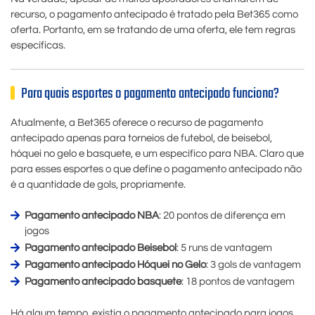
recurso, o pagamento antecipado é tratado pela Bet365 como
oferta. Portanto, em se tratando de uma oferta, ele tem regras
específicas.
Para quais esportes o pagamento antecipado funciona?
Atualmente, a Bet365 oferece o recurso de pagamento
antecipado apenas para torneios de futebol, de beisebol,
hóquei no gelo e basquete, e um específico para NBA. Claro que
para esses esportes o que define o pagamento antecipado não
é a quantidade de gols, propriamente.
Pagamento antecipado NBA
: 20 pontos de diferença em
jogos
Pagamento antecipado Beisebol
: 5 runs de vantagem
Pagamento antecipado Hóquei no Gelo
: 3 gols de vantagem
Pagamento antecipado basquete
: 18 pontos de vantagem
Há algum tempo, existia o pagamento antecipado para jogos