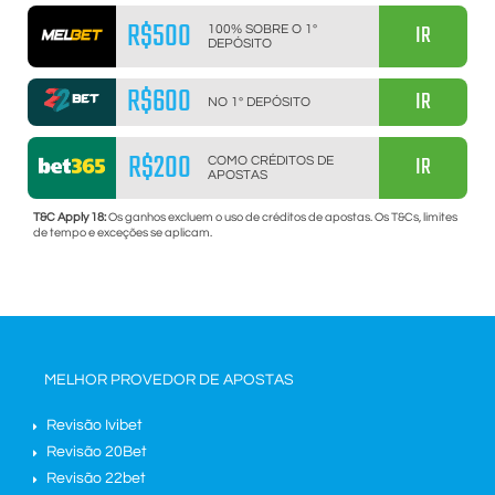
R$500
IR
100% SOBRE O 1º
DEPÓSITO
R$600
IR
NO 1º DEPÓSITO
R$200
IR
COMO CRÉDITOS DE
APOSTAS
T&C Apply 18:
Os ganhos excluem o uso de créditos de apostas. Os T&Cs, limites
de tempo e exceções se aplicam.
MELHOR PROVEDOR DE APOSTAS
Revisão Ivibet
Revisão 20Bet
Revisão 22bet