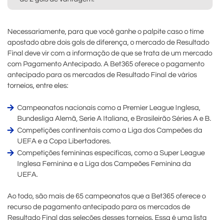
Necessariamente, para que você ganhe o palpite caso o time
apostado abre dois gols de diferença, o mercado de Resultado
Final deve vir com a informação de que se trata de um mercado
com Pagamento Antecipado. A Bet365 oferece o pagamento
antecipado para os mercados de Resultado Final de vários
torneios, entre eles:
Campeonatos nacionais como a Premier League Inglesa,
Bundesliga Alemã, Serie A Italiana, e Brasileirão Séries A e B.
Competições continentais como a Liga dos Campeões da
UEFA e a Copa Libertadores.
Competições femininas específicas, como a Super League
Inglesa Feminina e a Liga dos Campeões Feminina da
UEFA.
Ao todo, são mais de 65 campeonatos que a Bet365 oferece o
recurso de pagamento antecipado para os mercados de
Resultado Final das seleções desses torneios. Essa é uma lista