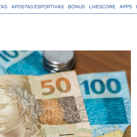
TAS
APOSTAS ESPORTIVAS
BONUS
LIVESCORE
APPS