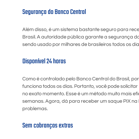
Segurança do Banco Central
Além disso, é um sistema bastante seguro para rece
Brasil. A autoridade pública garante a segurança 
sendo usado por milhares de brasileiros todos os dia
Disponível 24 horas
Como é controlado pelo Banco Central do Brasil, p
funciona todos os dias. Portanto, você pode solicitar
no exato momento. Esse é um método muito mais efic
semanas. Agora, dá para receber um saque PIX na
problemas.
Sem cobranças extras