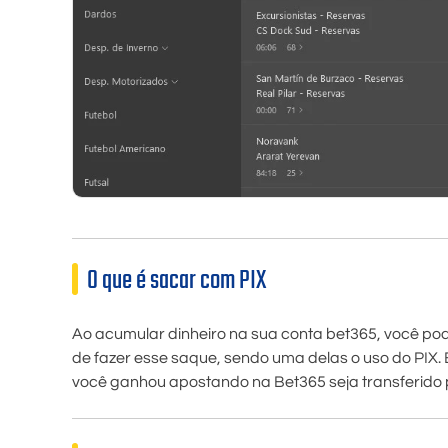
O que é sacar com PIX
Ao acumular dinheiro na sua conta bet365, você po
de fazer esse saque, sendo uma delas o uso do PIX. 
você ganhou apostando na Bet365 seja transferido 