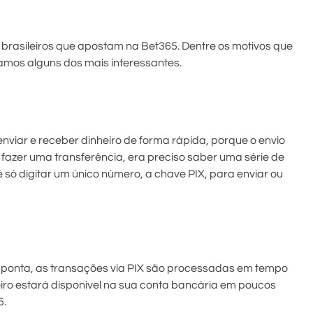
 brasileiros que apostam na Bet365. Dentre os motivos que
mos alguns dos mais interessantes.
viar e receber dinheiro de forma rápida, porque o envio
azer uma transferência, era preciso saber uma série de
 só digitar um único número, a chave PIX, para enviar ou
ponta, as transações via PIX são processadas em tempo
heiro estará disponível na sua conta bancária em poucos
5.