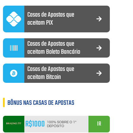
Casas de Apostas que
aceitam PIX
Casas de Apostas que
aceitam Boleto Bancário
Casas de Apostas que
aceitam Bitcoin
BÔNUS NAS CASAS DE APOSTAS
R$1000
IR
100% SOBRE O 1º
DEPÓSITO