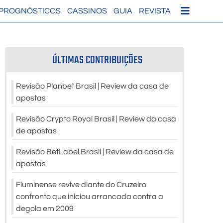
PROGNÓSTICOS
CASSINOS
GUIA
REVISTA
ÚLTIMAS CONTRIBUIÇÕES
Revisão Planbet Brasil | Review da casa de
apostas
Revisão Crypto Royal Brasil | Review da casa
de apostas
Revisão BetLabel Brasil | Review da casa de
apostas
Fluminense revive diante do Cruzeiro
confronto que iniciou arrancada contra a
degola em 2009