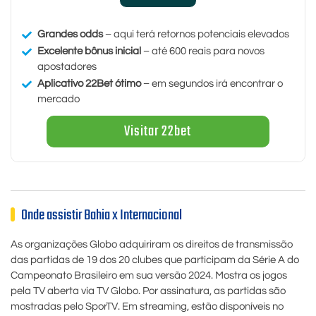
Grandes odds
– aqui terá retornos potenciais elevados
Excelente bônus inicial
– até 600 reais para novos
apostadores
Aplicativo 22Bet ótimo
– em segundos irá encontrar o
mercado
Visitar 22bet
Onde assistir Bahia x Internacional
As organizações Globo adquiriram os direitos de transmissão
das partidas de 19 dos 20 clubes que participam da Série A do
Campeonato Brasileiro em sua versão 2024. Mostra os jogos
pela TV aberta via TV Globo. Por assinatura, as partidas são
mostradas pelo SporTV. Em streaming, estão disponíveis no