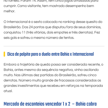
no torneio. Foram 14. Assim, tem cinco jogos atrasados para
cumprir. Como visitante, tem mostrado desempenho bem
melhor.
O Internacional é o sexto colocado no ranking desse quesito do
Brasileirão. Dos 24 pontos que disputou fora de seus domínios,
conquistou 11 (três vitórias, dois empates e três derrotas). Fez
seis gols e sofreu o mesmo número de tentos.
Dica de palpite para o duelo entre Bahia x Internacional
Embora a trajetória de queda possa ser considerada recente, o
Bahia, antes mesmo da sequência negativa, vinha oscilando
muito. Nas últimas dez partidas do Brasileirão, sofreu cinco
derrotas. Número muito grande de fracassos considerados os
grandes investimentos que recebeu em reforços na temporada
atual.
Mercado de escanteios vencedor 1 x 2 – Bahia cobra