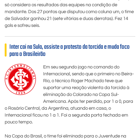
só considera os resultados das equipes na condição de
mandante. Dos 27 pontos que disputou como coluna um, o time
de Salvador ganhou 21 (sete vitórias e duas derrotas). Fez 14
gols e sofreu seis.
Inter cai na Sula, assiste a protesto da torcida e muda foco
para o Brasileirão
Em seu segundo jogo no comando do
Internacional, sendo que o primeiro no Beira-
Rio, o técnico Roger Machado teve que
suportar uma reação violenta da torcida à
eliminação do Colorado na Copa Sul-
Americana. Após ter perdido, por 1 a 0, para
o Rosário Central, da Argentina, atuando em casa, o
Internacional ficou no 1 a 1. Foi a segunda porta fechada em
pouco tempo.
Na Copa do Brasil, o time foi eliminado para o Juventude na