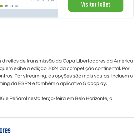
Visitar 1xBet
s direitos de transmissão da Copa Libertadores da América
 quem exibe a edição 2024 da competição continental. Por
ntros. Por streaming, as opções são mais vastas. Incluem o
eaming da ESPN e também o aplicativo Globoplay.
G e Peñarol nesta terça-feira em Belo Horizonte, a
ores