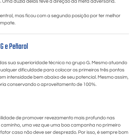
. Uma dúzia delas teve a direção da meta adversária.
 Central, mas ficou com a segunda posição por ter melhor
sempate.
MG e Peñarol
adas sua superioridade técnica no grupo G. Mesmo atuando
ualquer dificuldade para colocar os primeiros três pontos
 em intensidade bem abaixo de seu potencial. Mesmo assim,
tória conservando o aproveitamento de 100%.
ibilidade de promover revezamento mais profundo nas
sse caminho, uma vez que uma boa campanha no primeiro
O fator casa não deve ser desprezdo. Por isso, é sempre bom