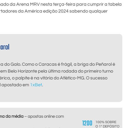
mado da Arena MRV nesta terça-feira para cumprir a tabela
ertadores da América edição 2024 sabendo qualquer
arol
 do Galo. Como o Caracas é frágil, a briga do Peñarol é
em Belo Horizonte pela última rodada do primeiro turno
ca, o palpite é na vitória do Atlético-MG. O sucesso
al apostado em
1xBet
.
ima da média
– apostas online com
1200
100% SOBRE
O 1º DEPÓSITO