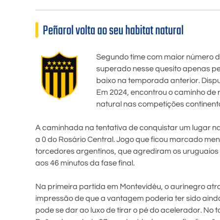
Peñarol volta ao seu habitat natural
Segundo time com maior número de
superado nesse quesito apenas pelo
baixo na temporada anterior. Dis
Em 2024, encontrou o caminho de r
natural nas competições continenta
A caminhada na tentativa de conquistar um lugar nas 
a 0 do Rosário Central. Jogo que ficou marcado me
torcedores argentinos, que agrediram os uruguaios 
aos 46 minutos da fase final.
Na primeira partida em Montevidéu, o aurinegro atro
impressão de que a vantagem poderia ter sido ainda m
pode se dar ao luxo de tirar o pé do acelerador. No 