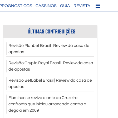
PROGNÓSTICOS
CASSINOS
GUIA
REVISTA
ÚLTIMAS CONTRIBUIÇÕES
Revisão Planbet Brasil | Review da casa de
apostas
Revisão Crypto Royal Brasil | Review da casa
de apostas
Revisão BetLabel Brasil | Review da casa de
apostas
Fluminense revive diante do Cruzeiro
confronto que iniciou arrancada contra a
degola em 2009