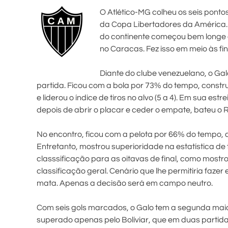
O Atlético-MG colheu os seis ponto
da Copa Libertadores da América.
do continente começou bem longe d
no Caracas. Fez isso em meio às f
Diante do clube venezuelano, o Gal
partida. Ficou com a bola por 73% do tempo, constr
e liderou o índice de tiros no alvo (5 a 4). Em sua e
depois de abrir o placar e ceder o empate, bateu o R
No encontro, ficou com a pelota por 66% do tempo, 
Entretanto, mostrou superioridade na estatística de 
classsificação para as oitavas de final, como mostr
classificação geral. Cenário que lhe permitiria faze
mata. Apenas a decisão será em campo neutro.
Com seis gols marcados, o Galo tem a segunda mai
superado apenas pelo Bolíviar, que em duas partid