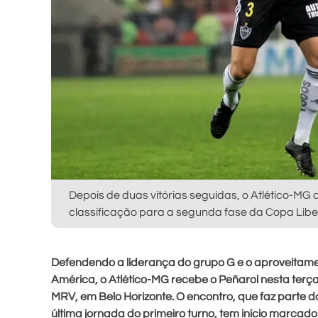
Depois de duas vitórias seguidas, o Atlético-M
classificação para a segunda fase da Copa Lib
Defendendo a liderança do grupo G e o aproveitam
América, o Atlético-MG recebe o Peñarol nesta terça-
MRV, em Belo Horizonte. O encontro, que faz parte 
última jornada do primeiro turno, tem início marcado 