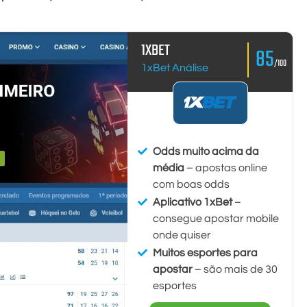
1XBET
85
/100
1xBet Análise
Odds muito acima da
média
– apostas online
com boas odds
Aplicativo 1xBet
–
consegue apostar mobile
onde quiser
Muitos esportes para
apostar
– são mais de 30
esportes