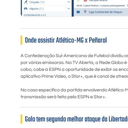
Onde assistir Atlético-MG x Peñarol
A Confederação Sul-Americana de Futebol dividiu o
por várias emissoras. Na TV Aberta, a Rede Globo é
cabo, cabe à ESPN a oportunidade de exibir os enco
aplicativo Prime Video, o Star+, que é canal de str
No caso específico da partida envolvendo Atlético-M
transmissão será feita pela ESPN e Star+.
Galo tem segundo melhor ataque da Libertad