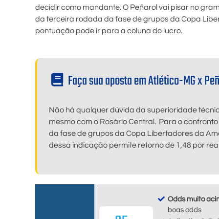
decidir como mandante. O Peñarol vai pisar no gra
da terceira rodada da fase de grupos da Copa Lib
pontuação pode ir para a coluna do lucro.
Faça sua aposta em Atlético-MG x Peñ
Não há qualquer dúvida da superioridade técnica
mesmo com o Rosário Central. Para o confronto 
da fase de grupos da Copa Libertadores da Améri
dessa indicação permite retorno de 1,48 por re
Odds muito ac
boas odds