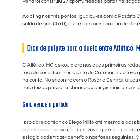
Peñarol construiu 27 oportunidades para finalização
Ao atingir os três pontos, igualou-se com o Rosário
saldo de gols (4 a 0), que é o primeiro critério de de
Dica de palpite para o duelo entre Atlético-
O Atlético-MG deixou claro nas duas primeiras rod
fora de seus domínios diante do Caracas, não teve q
na conta. No encontro com o Rosário Central, atuou
não deixou passar a chance de atingir mais uma vi
Galo vence a partida
Isso abre ao técnico Diego Milito até mesmo a poss
escalações. Todavia, é improvável que siga por e
estágio pode trazer benefício nas fases seguintes. 