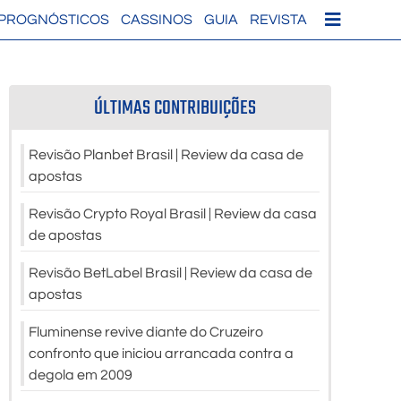
PROGNÓSTICOS
CASSINOS
GUIA
REVISTA
ÚLTIMAS CONTRIBUIÇÕES
Revisão Planbet Brasil | Review da casa de
apostas
Revisão Crypto Royal Brasil | Review da casa
de apostas
Revisão BetLabel Brasil | Review da casa de
apostas
Fluminense revive diante do Cruzeiro
confronto que iniciou arrancada contra a
degola em 2009