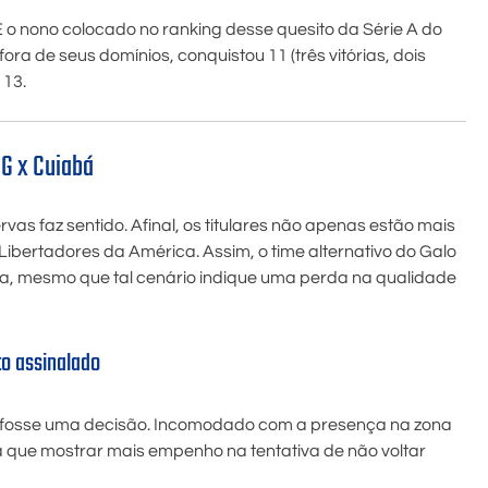
o nono colocado no ranking desse quesito da Série A do
ra de seus domínios, conquistou 11 (três vitórias, dois
 13.
MG x Cuiabá
as faz sentido. Afinal, os titulares não apenas estão mais
bertadores da América. Assim, o time alternativo do Galo
a, mesmo que tal cenário indique uma perda na qualidade
o assinalado
se fosse uma decisão. Incomodado com a presença na zona
á que mostrar mais empenho na tentativa de não voltar