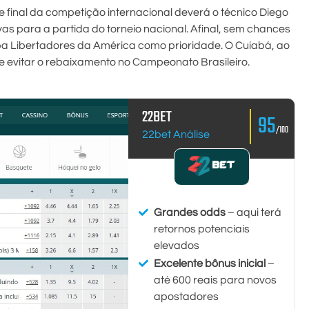
 final da competição internacional deverá o técnico Diego
vas para a partida do torneio nacional. Afinal, sem chances
 Copa Libertadores da América como prioridade. O Cuiabá, ao
 de evitar o rebaixamento no Campeonato Brasileiro.
22BET
95
/100
22bet Análise
Grandes odds
– aqui terá
retornos potenciais
elevados
Excelente bônus inicial
–
até 600 reais para novos
apostadores