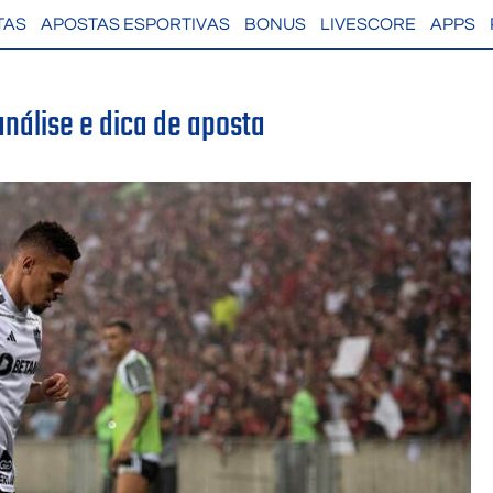
TAS
APOSTAS ESPORTIVAS
BONUS
LIVESCORE
APPS
análise e dica de aposta