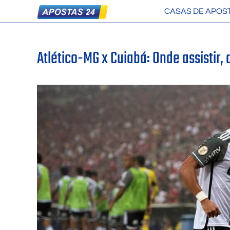
CASAS DE APOS
Atlético-MG x Cuiabá: Onde assistir, 