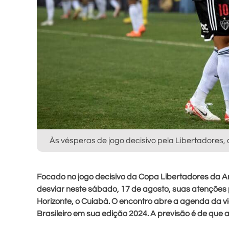
Às vésperas de jogo decisivo pela Libertadores, 
Focado no jogo decisivo da Copa Libertadores da Am
desviar neste sábado, 17 de agosto, suas atenções 
Horizonte, o Cuiabá. O encontro abre a agenda da 
Brasileiro em sua edição 2024. A previsão é de que a 