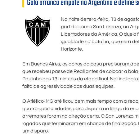
Galo arranca empate na Argentina e define 
Na noite de tera-feira, 13 de agos
partida com o San Lorenzo, na Arge
Libertadores da América. O duelo f
igualdade na batalha, que será def
Horizonte.
Em Buenos Aires, os donos da casa precisaram apen
que recebeu passe de Reali antes de colocar a bola 
Paulinho aos 13 minutos da etapa final. No final das 
falta de agressividade das duas equipes.
O Atlético-MG até ficou bem mais tempo com a redon
quatro oportunidades para disparo ao longo do encont
arremates foram na direção certa. O San Lorenzo mo
jogadas que terminaram em chance de finalização. 
um disparo.