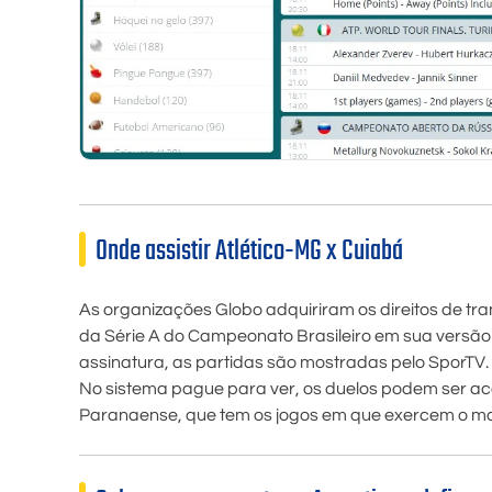
Onde assistir Atlético-MG x Cuiabá
As organizações Globo adquiriram os direitos de tr
da Série A do Campeonato Brasileiro em sua versão 2
assinatura, as partidas são mostradas pelo SporTV. 
No sistema pague para ver, os duelos podem ser ac
Paranaense, que tem os jogos em que exercem o ma