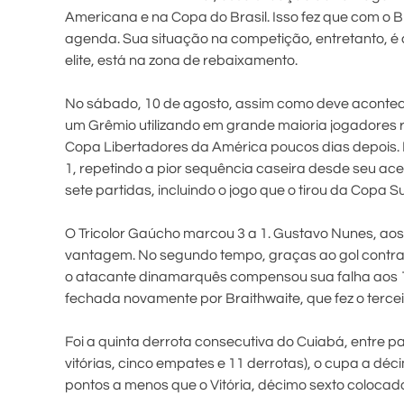
Americana e na Copa do Brasil. Isso fez que com o Br
agenda. Sua situação na competição, entretanto, é 
elite, está na zona de rebaixamento.
No sábado, 10 de agosto, assim como deve acontec
um Grêmio utilizando em grande maioria jogadores r
Copa Libertadores da América poucos dias depois. 
1, repetindo a pior sequência caseira desde seu ac
sete partidas, incluindo o jogo que o tirou da Copa S
O Tricolor Gaúcho marcou 3 a 1. Gustavo Nunes, aos 
vantagem. No segundo tempo, graças ao gol contra d
o atacante dinamarquês compensou sua falha aos 19
fechada novamente por Braithwaite, que fez o tercei
Foi a quinta derrota consecutiva do Cuiabá, entre p
vitórias, cinco empates e 11 derrotas), o cupa a dé
pontos a menos que o Vitória, décimo sexto colocad