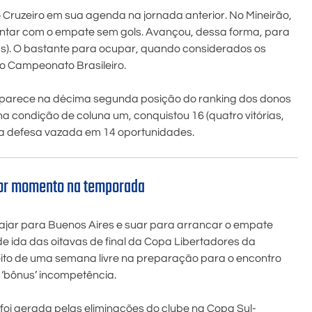
 o Cruzeiro em sua agenda na jornada anterior. No Mineirão,
tentar com o empate sem gols. Avançou, dessa forma, para
otas). O bastante para ocupar, quando considerados os
do Campeonato Brasileiro.
parece na décima segunda posição do ranking dos donos
na condição de coluna um, conquistou 16 (quatro vitórias,
e a defesa vazada em 14 oportunidades.
pior momento na temporada
iajar para Buenos Aires e suar para arrancar o empate
e ida das oitavas de final da Copa Libertadores da
eito de uma semana livre na preparação para o encontro
 ‘bônus’ incompetência.
foi gerada pelas eliminações do clube na Copa Sul-