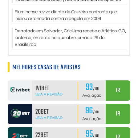
Fluminense revive diante do Cruzeiro confronto que
iniciou arrancada contra a degola em 2009
Derrotado em Salvador, Criciúma recebe o Atlético-GO,
lanterna, em batalha que abre jornada 29 do
Brasileirão
MELHORES CASAS DE APOSTAS
93
IVIBET
IR
/100
LEIA A REVISÃO
Avaliação
96
20BET
IR
/100
LEIA A REVISÃO
Avaliação
95
22BET
IR
/100