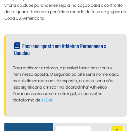
vitória do clube paranaense seja a indicação para o confronto
desta quarta-feira pela penúltima rodada da fase de grupos da
Copa Sul-Americana.
Faça sua aposta em Athletico Paranaense x
Danubio
Para melhorar o retorno, é possível fazer incluir outro
item nessa aposta. O segundo palpite seria no mercado
os dois times marcam. A resposta, no caso, seria não.
Isso significaria arriscar na ‘dobradinha’ Athletico
Paranaense vence sem sofrer gol, disponível na
plataforma de
1xBet
.