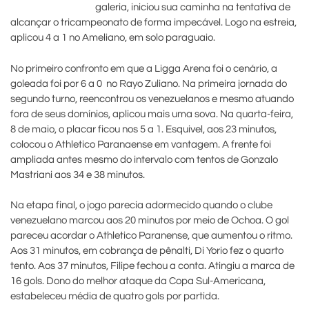
galeria, iniciou sua caminha na tentativa de
alcançar o tricampeonato de forma impecável. Logo na estreia,
aplicou 4 a 1 no Ameliano, em solo paraguaio.
No primeiro confronto em que a Ligga Arena foi o cenário, a
goleada foi por 6 a 0 no Rayo Zuliano. Na primeira jornada do
segundo turno, reencontrou os venezuelanos e mesmo atuando
fora de seus domínios, aplicou mais uma sova. Na quarta-feira,
8 de maio, o placar ficou nos 5 a 1. Esquivel, aos 23 minutos,
colocou o Athletico Paranaense em vantagem. A frente foi
ampliada antes mesmo do intervalo com tentos de Gonzalo
Mastriani aos 34 e 38 minutos.
Na etapa final, o jogo parecia adormecido quando o clube
venezuelano marcou aos 20 minutos por meio de Ochoa. O gol
pareceu acordar o Athletico Paranense, que aumentou o ritmo.
Aos 31 minutos, em cobrança de pênalti, Di Yorio fez o quarto
tento. Aos 37 minutos, Filipe fechou a conta. Atingiu a marca de
16 gols. Dono do melhor ataque da Copa Sul-Americana,
estabeleceu média de quatro gols por partida.