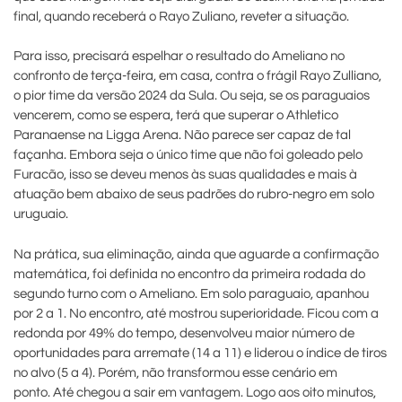
final, quando receberá o Rayo Zuliano, reveter a situação.
Para isso, precisará espelhar o resultado do Ameliano no
confronto de terça-feira, em casa, contra o frágil Rayo Zulliano,
o pior time da versão 2024 da Sula. Ou seja, se os paraguaios
vencerem, como se espera, terá que superar o Athletico
Paranaense na Ligga Arena. Não parece ser capaz de tal
façanha. Embora seja o único time que não foi goleado pelo
Furacão, isso se deveu menos às suas qualidades e mais à
atuação bem abaixo de seus padrões do rubro-negro em solo
uruguaio.
Na prática, sua eliminação, ainda que aguarde a confirmação
matemática, foi definida no encontro da primeira rodada do
segundo turno com o Ameliano. Em solo paraguaio, apanhou
por 2 a 1. No encontro, até mostrou superioridade. Ficou com a
redonda por 49% do tempo, desenvolveu maior número de
oportunidades para arremate (14 a 11) e liderou o índice de tiros
no alvo (5 a 4). Porém, não transformou esse cenário em
ponto. Até chegou a sair em vantagem. Logo aos oito minutos,