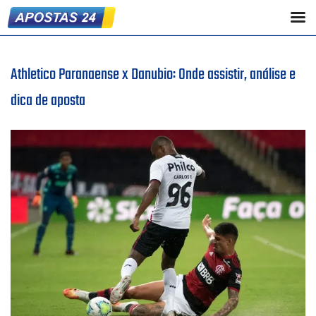
Athletico Paranaense x Danubio: Onde assistir, análise e
dica de aposta