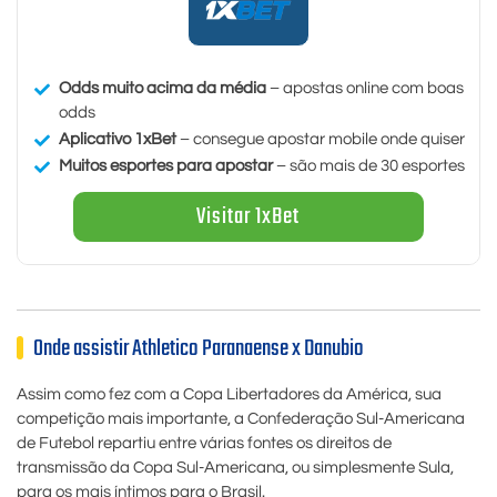
Odds muito acima da média
– apostas online com boas
odds
Aplicativo 1xBet
– consegue apostar mobile onde quiser
Muitos esportes para apostar
– são mais de 30 esportes
Visitar 1xBet
Onde assistir Athletico Paranaense x Danubio
Assim como fez com a Copa Libertadores da América, sua
competição mais importante, a
Confederação Sul-Americana
de Futebol repartiu entre várias fontes os direitos de
transmissão da Copa Sul-Americana, ou simplesmente Sula,
para os mais íntimos para o Brasil.