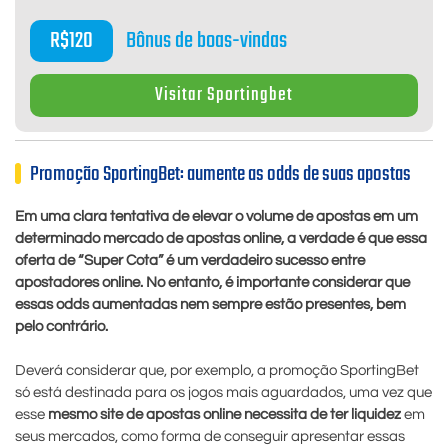
R$120
Bônus de boas-vindas
Visitar Sportingbet
Promoção SportingBet: aumente as odds de suas apostas
Em uma clara tentativa de elevar o volume de apostas em um
determinado mercado de apostas online, a verdade é que essa
oferta de “Super Cota” é um verdadeiro sucesso entre
apostadores online. No entanto, é importante considerar que
essas odds aumentadas nem sempre estão presentes, bem
pelo contrário.
Deverá considerar que, por exemplo, a promoção SportingBet
só está destinada para os jogos mais aguardados, uma vez que
esse
mesmo site de apostas online necessita de ter liquidez
em
seus mercados, como forma de conseguir apresentar essas