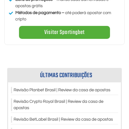
apostas grátis
Métodos de pagamento –
até poderá apostar com
cripto
Visitar Sportingbet
ÚLTIMAS CONTRIBUIÇÕES
Revisão Planbet Brasil | Review da casa de apostas
Revisão Crypto Royal Brasil | Review da casa de
apostas
Revisão BetLabel Brasil | Review da casa de apostas