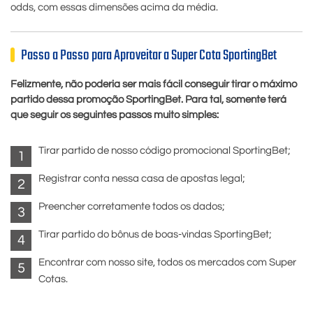
odds, com essas dimensões acima da média.
Passo a Passo para Aproveitar a Super Cota SportingBet
Felizmente, não poderia ser mais fácil conseguir tirar o máximo
partido dessa promoção SportingBet. Para tal, somente terá
que seguir os seguintes passos muito simples:
Tirar partido de nosso código promocional SportingBet;
Registrar conta nessa casa de apostas legal;
Preencher corretamente todos os dados;
Tirar partido do bônus de boas-vindas SportingBet;
Encontrar com nosso site, todos os mercados com Super
Cotas.