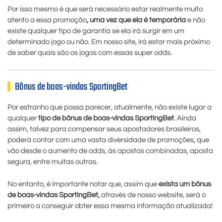
Por isso mesmo é que será necessário estar realmente muito
atento a essa promoção
, uma vez que ela é temporária
e não
existe qualquer tipo de garantia se ela irá surgir em um
determinado jogo ou não. Em nosso site, irá estar mais próximo
de saber quais são os jogos com essas super odds.
Bônus de boas-vindas SportingBet
Por estranho que possa parecer, atualmente, não existe lugar a
qualquer
tipo de bônus de boas-vindas SportingBet
. Ainda
assim, talvez para compensar seus apostadores brasileiros,
poderá contar com uma vasta diversidade de promoções, que
vão desde o aumento de odds, às apostas combinadas, aposta
segura, entre muitas outras.
No entanto, é importante notar que, assim que
exista um bônus
de boas-vindas SportingBet,
através de nosso website, será o
primeiro a conseguir obter essa mesma informação atualizada!