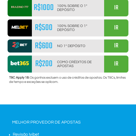
R$1000
IR
100% SOBRE O 1º
DEPÓSITO
R$500
IR
100% SOBRE O 1º
DEPÓSITO
R$600
IR
NO 1º DEPÓSITO
R$200
IR
COMO CRÉDITOS DE
APOSTAS
T&C Apply 18:
Os ganhos excluem o uso de créditos de apostas. Os T&Cs, limites
de tempo e exceções se aplicam.
MELHOR PROVEDOR DE APOSTAS
Revisão Ivibet