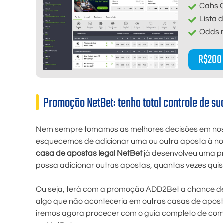
Cahs O
Lista 
Odds m
R$200
Promoção NetBet: tenha total controle de su
Nem sempre tomamos as melhores decisões em nossa
esquecemos de adicionar uma ou outra aposta à n
casa de apostas legal NetBet
já desenvolveu uma p
possa adicionar outras apostas, quantas vezes quise
Ou seja, terá com a promoção ADD2Bet a chance de
algo que não aconteceria em outras casas de aposta
iremos agora proceder com o guia completo de co