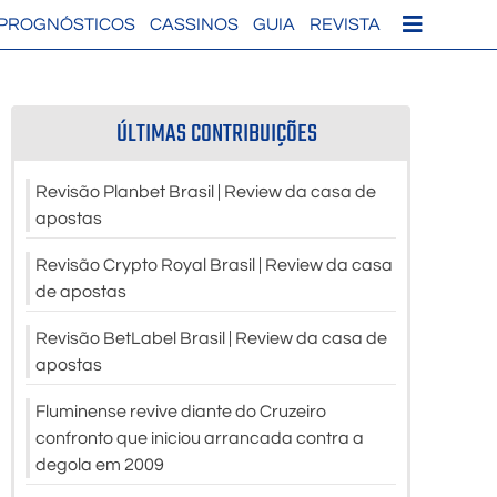
PROGNÓSTICOS
CASSINOS
GUIA
REVISTA
ÚLTIMAS CONTRIBUIÇÕES
Revisão Planbet Brasil | Review da casa de
apostas
Revisão Crypto Royal Brasil | Review da casa
de apostas
Revisão BetLabel Brasil | Review da casa de
apostas
Fluminense revive diante do Cruzeiro
confronto que iniciou arrancada contra a
degola em 2009