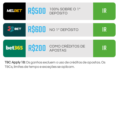
R$500
IR
100% SOBRE O 1º
DEPÓSITO
R$600
IR
NO 1º DEPÓSITO
R$200
IR
COMO CRÉDITOS DE
APOSTAS
T&C Apply 18:
Os ganhos excluem o uso de créditos de apostas. Os
T&Cs, limites de tempo e exceções se aplicam.