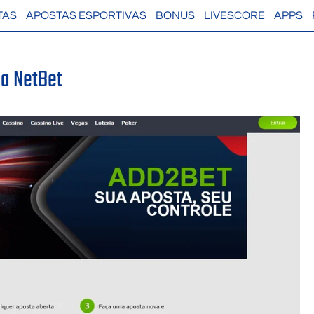
TAS
APOSTAS ESPORTIVAS
BONUS
LIVESCORE
APPS
da NetBet