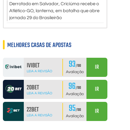
Derrotado em Salvador, Criciúma recebe o
Atlético-GO, lanterna, em batalha que abre
jornada 29 do Brasileirão
MELHORES CASAS DE APOSTAS
93
IVIBET
IR
/100
LEIA A REVISÃO
Avaliação
96
20BET
IR
/100
LEIA A REVISÃO
Avaliação
95
22BET
IR
/100
LEIA A REVISÃO
Avaliação