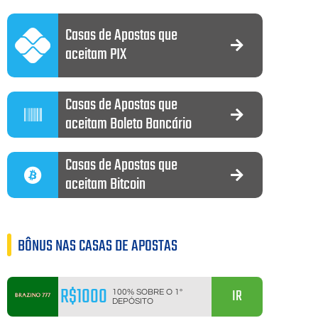
Casas de Apostas que
aceitam PIX
Casas de Apostas que
aceitam Boleto Bancário
Casas de Apostas que
aceitam Bitcoin
BÔNUS NAS CASAS DE APOSTAS
R$1000
IR
100% SOBRE O 1º
DEPÓSITO