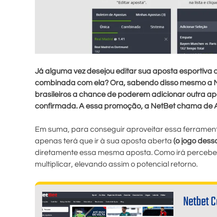
Já alguma vez desejou editar sua aposta esportiva o
combinada com ela? Ora, sabendo disso mesmo a Ne
brasileiros a chance de poderem adicionar outra 
confirmada. A essa promoção, a NetBet chama de 
Em suma, para conseguir aproveitar essa ferramenta 
apenas terá que ir à sua aposta aberta
(o jogo des
diretamente essa mesma aposta. Como irá perceber,
multiplicar, elevando assim o potencial retorno.
Netbet C