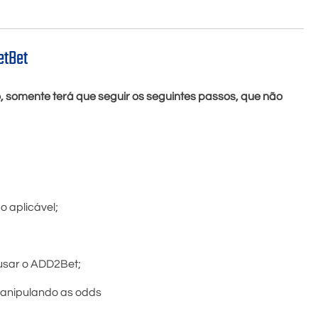
etBet
, somente terá que seguir os seguintes passos, que não
 aplicável;
usar o ADD2Bet;
manipulando as odds