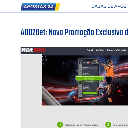
CASAS DE APOS
ADD2Bet: Nova Promoção Exclusiva 