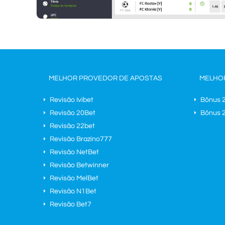
MELHOR PROVEDOR DE APOSTAS
MELHO
Revisão Ivibet
Bônus 
Revisão 20Bet
Bônus 
Revisão 22bet
Revisão Brazino777
Revisão NetBet
Revisão Betwinner
Revisão MelBet
Revisão N1Bet
Revisão Bet7