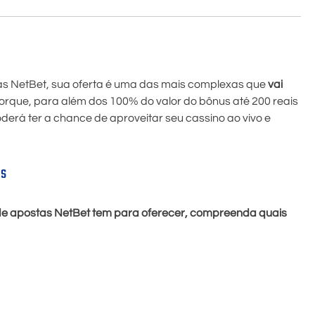
s NetBet, sua oferta é uma das mais complexas que
vai
orque, para além dos 100% do valor do bônus até 200 reais
derá ter a chance de aproveitar seu cassino ao vivo e
as
de apostas NetBet tem para oferecer, compreenda quais